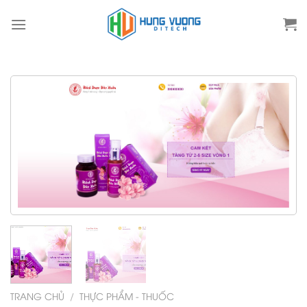
Skip
to
content
TRANG CHỦ
/
THỰC PHẨM - THUỐC