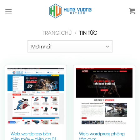
Skip
to
content
TRANG CHỦ
/
TIN TỨC
Web wordpress bán
Web wordpress phòng
điện máy – điện cơ 01
tập gym