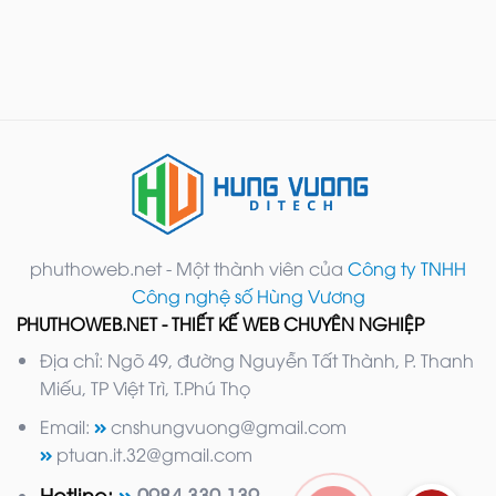
phuthoweb.net - Một thành viên của
Công ty TNHH
Công nghệ số Hùng Vương
PHUTHOWEB.NET - THIẾT KẾ WEB CHUYÊN NGHIỆP
Địa chỉ: Ngõ 49, đường Nguyễn Tất Thành, P. Thanh
Miếu, TP Việt Trì, T.Phú Thọ
Email:
cnshungvuong@gmail.com
ptuan.it.32@gmail.com
Hotline:
0984.330.139