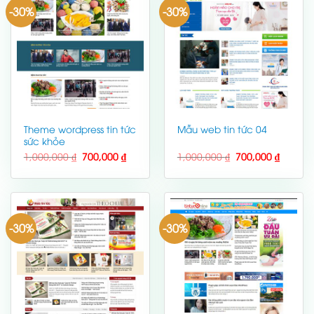
-30%
-30%
Theme wordpress tin tức
Mẫu web tin tức 04
sức khỏe
Giá
Giá
Giá
Giá
1,000,000
₫
700,000
₫
1,000,000
₫
700,000
₫
gốc
hiện
gốc
hiện
là:
tại
là:
tại
1,000,000 ₫.
là:
1,000,000 ₫.
là:
700,000 ₫.
700,000
-30%
-30%