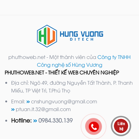
phuthoweb.net - Một thành viên của
Công ty TNHH
Công nghệ số Hùng Vương
PHUTHOWEB.NET - THIẾT KẾ WEB CHUYÊN NGHIỆP
Địa chỉ: Ngõ 49, đường Nguyễn Tất Thành, P. Thanh
Miếu, TP Việt Trì, T.Phú Thọ
Email:
cnshungvuong@gmail.com
ptuan.it.32@gmail.com
Hotline:
0984.330.139