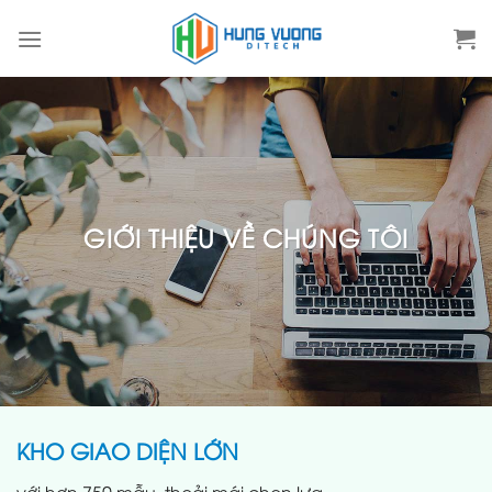
Skip
to
content
GIỚI THIỆU VỀ CHÚNG TÔI
KHO GIAO DIỆN LỚN