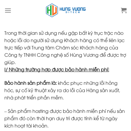
Skip
to
content
Trong thời gian sử dụng nếu gặp bất kỳ trục trặc nào
hoặc lỗi do người sử dụng Khách hàng có thể liên lạc
trực tiếp với Trung tâm Chăm sóc Khách hàng của
Công ty TNHH Công nghệ số Hùng Vương để được trợ
giúp.
I/ Những trường hợp được bảo hành miễn phí:
Bảo hành sản phẩm là:
khắc phục những lỗi hỏng
hóc, sự cố kỹ thuật xảy ra do lỗi của Hãng sản xuất,
nhà phát triển phần mềm.
– Sản phẩm hosting được bảo hành miễn phí nếu sản
phẩm đó còn thời hạn duy trì được tính kể từ ngày
kích hoạt tài khoản.