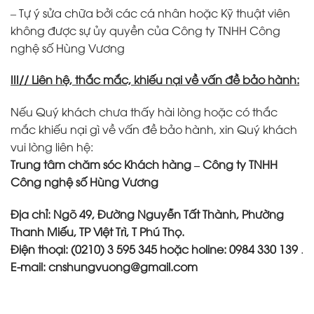
– Tự ý sửa chữa bởi các cá nhân hoặc Kỹ thuật viên
không được sự ủy quyền của Công ty TNHH Công
nghệ số Hùng Vương
III// Liên hệ, thắc mắc, khiếu nại về vấn đề bảo hành:
Nếu Quý khách chưa thấy hài lòng hoặc có thắc
mắc khiếu nại gì về vấn đề bảo hành, xin Quý khách
vui lòng liên hệ:
Trung tâm chăm sóc Khách hàng – Công ty TNHH
Công nghệ số Hùng Vương
Địa chỉ:
Ngõ 49, Đường Nguyễn Tất Thành, Phường
Thanh Miếu, TP Việt Trì, T Phú Thọ
.
Điện thoại:
(0210) 3 595 345 hoặc holine: 0984 330 139
.
E-mail:
cnshungvuong@gmail.com