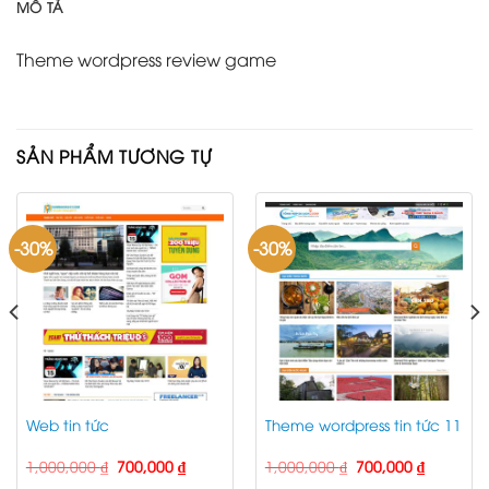
MÔ TẢ
Theme wordpress review game
SẢN PHẨM TƯƠNG TỰ
-30%
-30%
Web tin tức
Theme wordpress tin tức 11
Giá
Giá
Giá
Giá
1,000,000
₫
700,000
₫
1,000,000
₫
700,000
₫
gốc
hiện
gốc
hiện