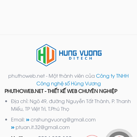
phuthoweb.net - Một thành viên của
Công ty TNHH
Công nghệ số Hùng Vương
PHUTHOWEB.NET - THIẾT KẾ WEB CHUYÊN NGHIỆP
Địa chỉ: Ngõ 49, đường Nguyễn Tất Thành, P. Thanh
Miếu, TP Việt Trì, T.Phú Thọ
Email:
cnshungvuong@gmail.com
ptuan.it.32@gmail.com