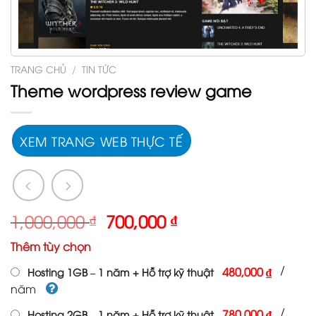
TRANG CHỦ
/
TIN TỨC
Theme wordpress review game
XEM TRANG WEB THỰC TẾ
Giá
Giá
1,000,000
₫
700,000
₫
gốc
hiện
Thêm tùy chọn
là:
tại
1,000,000 ₫.
là:
/
480,000 ₫
Hosting 1GB – 1 năm + Hỗ trợ kỹ thuật
700,000 ₫.
năm
/
780,000 ₫
Hosting 2GB – 1 năm + Hỗ trợ kỹ thuật