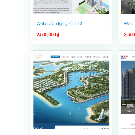
Web bất động sản 13
Web 
2,500,000
₫
2,50