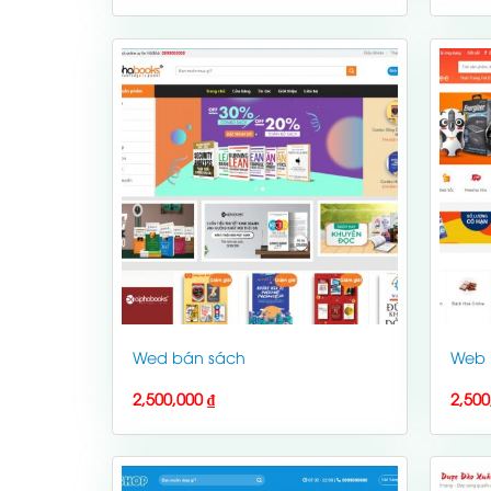
Wed bán sách
Web 
2,500,000
₫
2,50