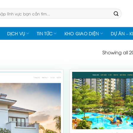
:
DỊCH VỤ
TIN TỨC
KHO GIAO DIỆN
DỰ ÁN – 
Showing all 20