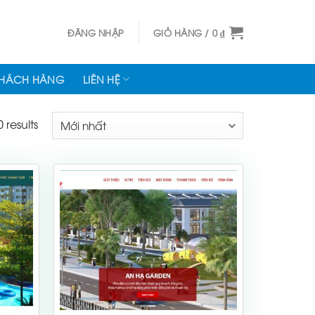
ĐĂNG NHẬP
GIỎ HÀNG /
0
₫
KHÁCH HÀNG
LIÊN HỆ
 results