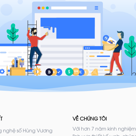
T
VỀ CHÚNG TÔI
Với hơn 7 năm kinh nghiệm
 nghệ số Hùng Vương
lĩnh vực thiết kế web, chúng