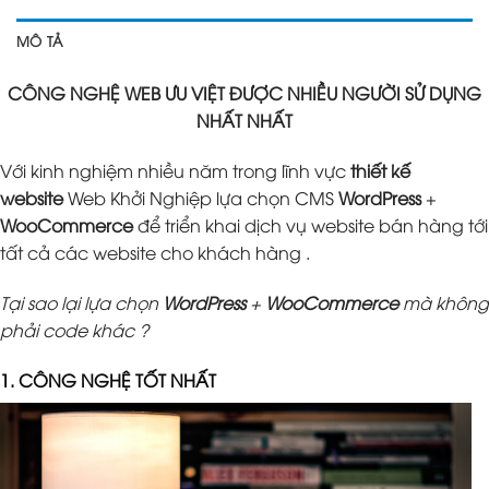
MÔ TẢ
CÔNG NGHỆ WEB ƯU VIỆT ĐƯỢC NHIỀU NGƯỜI SỬ DỤNG
NHẤT NHẤT
Với kinh nghiệm nhiều năm trong lĩnh vực
thiết kế
website
Web Khởi Nghiệp lựa chọn CMS
WordPress
+
WooCommerce
để triển khai dịch vụ website bán hàng tới
tất cả các website cho khách hàng .
Tại sao lại lựa chọn
WordPress
+
WooCommerce
mà không
phải code khác ?
1. CÔNG NGHỆ TỐT NHẤT