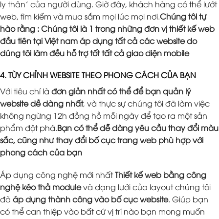
ly thân’ của người dùng. Giờ đây, khách hàng có thể lướt
web, tìm kiếm và mua sắm mọi lúc mọi nơi.
Chúng tôi tự
hào rằng : Chúng tôi là 1 trong những đơn vị thiết kế web
đầu tiên tại Việt nam áp dụng tất cả các website do
dúng tôi làm đều hỗ trợ tốt tất cả giao diện mobile
4. TÙY CHỈNH WEBSITE THEO PHONG CÁCH CỦA BẠN
Với tiêu chí là
đơn giản nhất có thể để bạn quản lý
website dễ dàng nhất
, và thực sự chúng tôi đã làm việc
không ngừng 12h đồng hồ mỗi ngày để tạo ra một sản
phẩm đột phá.
Bạn có thể dễ dàng yêu cầu thay đổi màu
sắc, cũng như thay đổi bố cục trang web phù hợp với
phong cách của bạn
Áp dụng công nghệ mới nhất
Thiết kế web bằng công
nghệ kéo thả module
và dạng lưới của layout chúng tôi
đã
áp dụng thành công vào bố cục website
. Giúp bạn
có thể can thiệp vào bất cứ vị trí nào bạn mong muốn