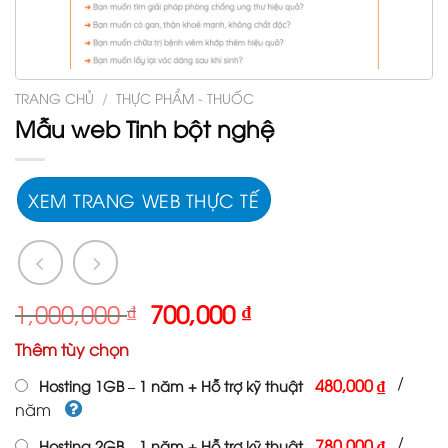
TRANG CHỦ
/
THỰC PHẨM - THUỐC
Mẫu web Tinh bột nghệ
XEM TRANG WEB THỰC TẾ
Giá
Giá
1,000,000
₫
700,000
₫
gốc
hiện
Thêm tùy chọn
là:
tại
1,000,000 ₫.
là:
/
480,000 ₫
Hosting 1GB – 1 năm + Hỗ trợ kỹ thuật
700,000 ₫.
năm
/
780,000 ₫
Hosting 2GB – 1 năm + Hỗ trợ kỹ thuật