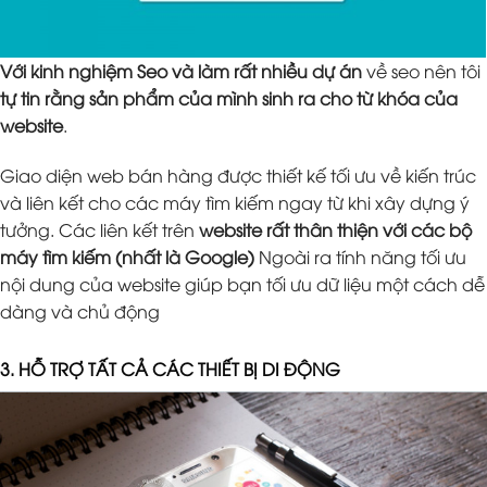
Với kinh nghiệm Seo và làm rất nhiều dự án
về seo nên tôi
tự tin rằng sản phẩm của mình sinh ra cho từ khóa của
website
.
Giao diện web bán hàng được thiết kế tối ưu về kiến trúc
và liên kết cho các máy tìm kiếm ngay từ khi xây dựng ý
tưởng. Các liên kết trên
website rất thân thiện với các bộ
máy tìm kiếm (nhất là Google)
Ngoài ra tính năng tối ưu
nội dung của website giúp bạn tối ưu dữ liệu một cách dễ
dàng và chủ động
3. HỖ TRỢ TẤT CẢ CÁC THIẾT BỊ DI ĐỘNG