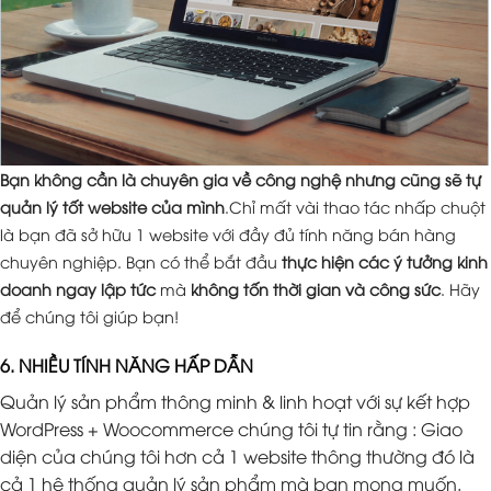
Bạn không cần là chuyên gia về công nghệ nhưng cũng sẽ tự
quản lý tốt website của mình
.Chỉ mất vài thao tác nhấp chuột
là bạn đã sở hữu 1 website với đầy đủ tính năng bán hàng
chuyên nghiệp. Bạn có thể bắt đầu
thực hiện các ý tưởng kinh
doanh ngay lập tức
mà
không tốn thời gian và công sức
. Hãy
để chúng tôi giúp bạn!
6. NHIỀU TÍNH NĂNG HẤP DẪN
Quản lý sản phẩm thông minh & linh hoạt với sự kết hợp
WordPress + Woocommerce chúng tôi tự tin rằng : Giao
diện của chúng tôi hơn cả 1 website thông thường đó là
cả 1 hệ thống quản lý sản phẩm mà bạn mong muốn.