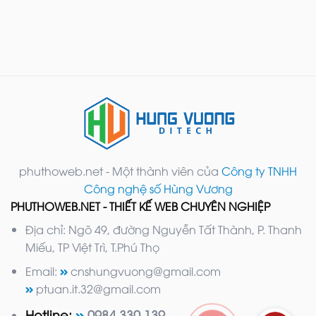
phuthoweb.net - Một thành viên của
Công ty TNHH
Công nghệ số Hùng Vương
PHUTHOWEB.NET - THIẾT KẾ WEB CHUYÊN NGHIỆP
Địa chỉ: Ngõ 49, đường Nguyễn Tất Thành, P. Thanh
Miếu, TP Việt Trì, T.Phú Thọ
Email:
cnshungvuong@gmail.com
ptuan.it.32@gmail.com
Hotline:
0984.330.139