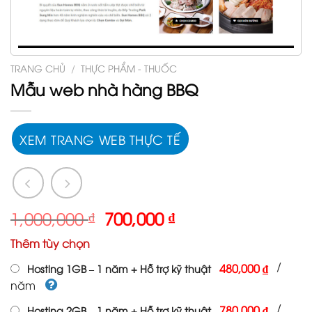
TRANG CHỦ
/
THỰC PHẨM - THUỐC
Mẫu web nhà hàng BBQ
XEM TRANG WEB THỰC TẾ
Giá
Giá
1,000,000
₫
700,000
₫
gốc
hiện
Thêm tùy chọn
là:
tại
1,000,000 ₫.
là:
/
480,000 ₫
Hosting 1GB – 1 năm + Hỗ trợ kỹ thuật
700,000 ₫.
năm
/
780,000 ₫
Hosting 2GB – 1 năm + Hỗ trợ kỹ thuật