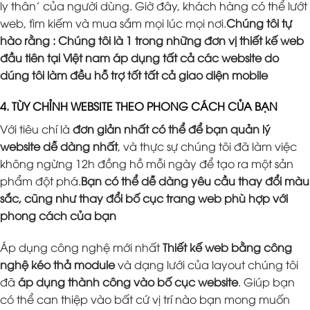
ly thân’ của người dùng. Giờ đây, khách hàng có thể lướt
web, tìm kiếm và mua sắm mọi lúc mọi nơi.
Chúng tôi tự
hào rằng : Chúng tôi là 1 trong những đơn vị thiết kế web
đầu tiên tại Việt nam áp dụng tất cả các website do
dúng tôi làm đều hỗ trợ tốt tất cả giao diện mobile
4. TÙY CHỈNH WEBSITE THEO PHONG CÁCH CỦA BẠN
Với tiêu chí là
đơn giản nhất có thể để bạn quản lý
website dễ dàng nhất
, và thực sự chúng tôi đã làm việc
không ngừng 12h đồng hồ mỗi ngày để tạo ra một sản
phẩm đột phá.
Bạn có thể dễ dàng yêu cầu thay đổi màu
sắc, cũng như thay đổi bố cục trang web phù hợp với
phong cách của bạn
Áp dụng công nghệ mới nhất
Thiết kế web bằng công
nghệ kéo thả module
và dạng lưới của layout chúng tôi
đã
áp dụng thành công vào bố cục website
. Giúp bạn
có thể can thiệp vào bất cứ vị trí nào bạn mong muốn