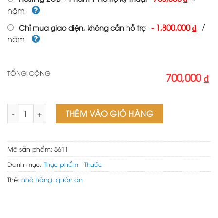
năm
/
-
1,800,000 ₫
Chỉ mua giao diện, không cần hỗ trợ
năm
TỔNG CỘNG
700,000 ₫
Mẫu web nhà hàng BBQ số lượng
THÊM VÀO GIỎ HÀNG
Mã sản phẩm:
5611
Danh mục:
Thực phẩm - Thuốc
Thẻ:
nhà hàng
,
quán ăn