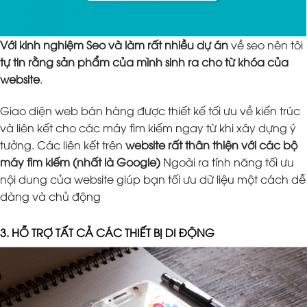
Với kinh nghiệm Seo và làm rất nhiều dự án
về seo nên tôi
tự tin rằng sản phẩm của mình sinh ra cho từ khóa của
website
.
Giao diện web bán hàng được thiết kế tối ưu về kiến trúc
và liên kết cho các máy tìm kiếm ngay từ khi xây dựng ý
tưởng. Các liên kết trên
website rất thân thiện với các bộ
máy tìm kiếm (nhất là Google)
Ngoài ra tính năng tối ưu
nội dung của website giúp bạn tối ưu dữ liệu một cách dễ
dàng và chủ động
3. HỖ TRỢ TẤT CẢ CÁC THIẾT BỊ DI ĐỘNG