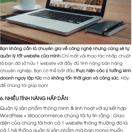
Bạn không cần là chuyên gia về công nghệ nhưng cũng sẽ tự
quản lý tốt website của mình
.Chỉ mất vài thao tác nhấp chuột
là bạn đã sở hữu 1 website với đầy đủ tính năng bán hàng
chuyên nghiệp. Bạn có thể bắt đầu
thực hiện các ý tưởng kinh
doanh ngay lập tức
mà
không tốn thời gian và công sức
. Hãy
để chúng tôi giúp bạn!
6. NHIỀU TÍNH NĂNG HẤP DẪN
Quản lý sản phẩm thông minh & linh hoạt với sự kết hợp
WordPress + Woocommerce chúng tôi tự tin rằng : Giao
diện của chúng tôi hơn cả 1 website thông thường đó là
cả 1 hệ thống quản lý sản phẩm mà bạn mong muốn.