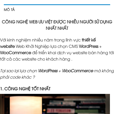
MÔ TẢ
CÔNG NGHỆ WEB ƯU VIỆT ĐƯỢC NHIỀU NGƯỜI SỬ DỤNG
NHẤT NHẤT
Với kinh nghiệm nhiều năm trong lĩnh vực
thiết kế
website
Web Khởi Nghiệp lựa chọn CMS
WordPress
+
WooCommerce
để triển khai dịch vụ website bán hàng tới
tất cả các website cho khách hàng .
Tại sao lại lựa chọn
WordPress
+
WooCommerce
mà không
phải code khác ?
1. CÔNG NGHỆ TỐT NHẤT