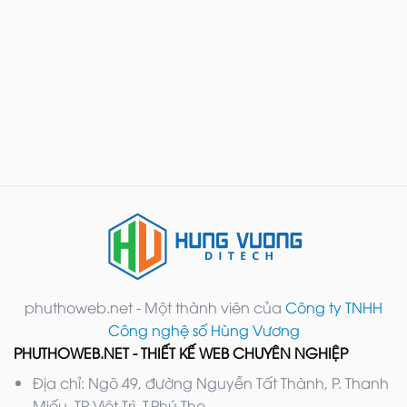
phuthoweb.net - Một thành viên của
Công ty TNHH
Công nghệ số Hùng Vương
PHUTHOWEB.NET - THIẾT KẾ WEB CHUYÊN NGHIỆP
Địa chỉ: Ngõ 49, đường Nguyễn Tất Thành, P. Thanh
Miếu, TP Việt Trì, T.Phú Thọ