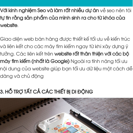
Với kinh nghiệm Seo và làm rất nhiều dự án
về seo nên tôi
tự tin rằng sản phẩm của mình sinh ra cho từ khóa của
website
.
Giao diện web bán hàng được thiết kế tối ưu về kiến trúc
và liên kết cho các máy tìm kiếm ngay từ khi xây dựng ý
tưởng. Các liên kết trên
website rất thân thiện với các bộ
máy tìm kiếm (nhất là Google)
Ngoài ra tính năng tối ưu
nội dung của website giúp bạn tối ưu dữ liệu một cách dễ
dàng và chủ động
3. HỖ TRỢ TẤT CẢ CÁC THIẾT BỊ DI ĐỘNG