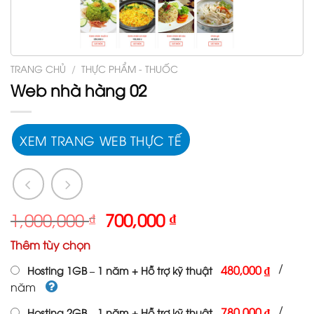
TRANG CHỦ
/
THỰC PHẨM - THUỐC
Web nhà hàng 02
XEM TRANG WEB THỰC TẾ
Giá
Giá
1,000,000
₫
700,000
₫
gốc
hiện
Thêm tùy chọn
là:
tại
1,000,000 ₫.
là:
/
480,000 ₫
Hosting 1GB – 1 năm + Hỗ trợ kỹ thuật
700,000 ₫.
năm
/
780,000 ₫
Hosting 2GB – 1 năm + Hỗ trợ kỹ thuật