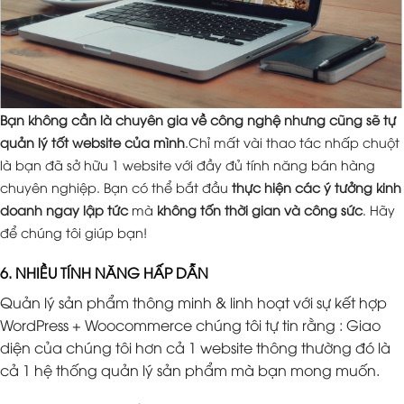
Bạn không cần là chuyên gia về công nghệ nhưng cũng sẽ tự
quản lý tốt website của mình
.Chỉ mất vài thao tác nhấp chuột
là bạn đã sở hữu 1 website với đầy đủ tính năng bán hàng
chuyên nghiệp. Bạn có thể bắt đầu
thực hiện các ý tưởng kinh
doanh ngay lập tức
mà
không tốn thời gian và công sức
. Hãy
để chúng tôi giúp bạn!
6. NHIỀU TÍNH NĂNG HẤP DẪN
Quản lý sản phẩm thông minh & linh hoạt với sự kết hợp
WordPress + Woocommerce chúng tôi tự tin rằng : Giao
diện của chúng tôi hơn cả 1 website thông thường đó là
cả 1 hệ thống quản lý sản phẩm mà bạn mong muốn.