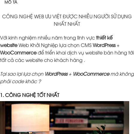
MÔ TẢ
CÔNG NGHỆ WEB ƯU VIỆT ĐƯỢC NHIỀU NGƯỜI SỬ DỤNG
NHẤT NHẤT
Với kinh nghiệm nhiều năm trong lĩnh vực
thiết kế
website
Web Khởi Nghiệp lựa chọn CMS
WordPress
+
WooCommerce
để triển khai dịch vụ website bán hàng tới
tất cả các website cho khách hàng .
Tại sao lại lựa chọn
WordPress
+
WooCommerce
mà không
phải code khác ?
1. CÔNG NGHỆ TỐT NHẤT