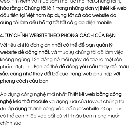
web, tìm kiếm và mua sắm mọi lúc mọi nơi.
Chúng tôi tự
hào rằng : Chúng tôi là 1 trong những đơn vị thiết kế web
đầu tiên tại Việt nam áp dụng tất cả các website do
dúng tôi làm đều hỗ trợ tốt tất cả giao diện mobile
4. TÙY CHỈNH WEBSITE THEO PHONG CÁCH CỦA BẠN
Với tiêu chí là
đơn giản nhất có thể để bạn quản lý
website dễ dàng nhất
, và thực sự chúng tôi đã làm việc
không ngừng 12h đồng hồ mỗi ngày để tạo ra một sản
phẩm đột phá.
Bạn có thể dễ dàng yêu cầu thay đổi màu
sắc, cũng như thay đổi bố cục trang web phù hợp với
phong cách của bạn
Áp dụng công nghệ mới nhất
Thiết kế web bằng công
nghệ kéo thả module
và dạng lưới của layout chúng tôi
đã
áp dụng thành công vào bố cục website
. Giúp bạn
có thể can thiệp vào bất cứ vị trí nào bạn mong muốn
chỉnh sửa