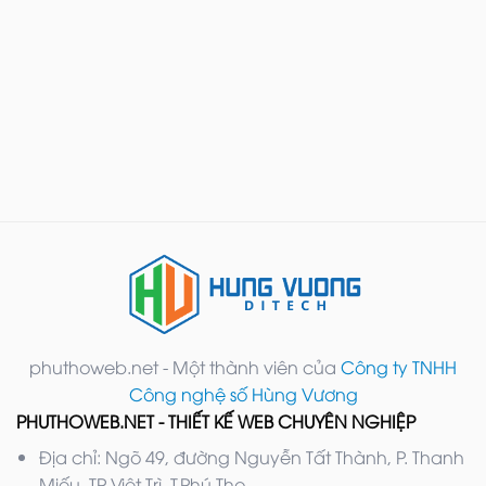
phuthoweb.net - Một thành viên của
Công ty TNHH
Công nghệ số Hùng Vương
PHUTHOWEB.NET - THIẾT KẾ WEB CHUYÊN NGHIỆP
Địa chỉ: Ngõ 49, đường Nguyễn Tất Thành, P. Thanh
Miếu, TP Việt Trì, T.Phú Thọ