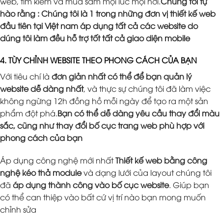
web, tìm kiếm và mua sắm mọi lúc mọi nơi.
Chúng tôi tự
hào rằng : Chúng tôi là 1 trong những đơn vị thiết kế web
đầu tiên tại Việt nam áp dụng tất cả các website do
dúng tôi làm đều hỗ trợ tốt tất cả giao diện mobile
4. TÙY CHỈNH WEBSITE THEO PHONG CÁCH CỦA BẠN
Với tiêu chí là
đơn giản nhất có thể để bạn quản lý
website dễ dàng nhất
, và thực sự chúng tôi đã làm việc
không ngừng 12h đồng hồ mỗi ngày để tạo ra một sản
phẩm đột phá.
Bạn có thể dễ dàng yêu cầu thay đổi màu
sắc, cũng như thay đổi bố cục trang web phù hợp với
phong cách của bạn
Áp dụng công nghệ mới nhất
Thiết kế web bằng công
nghệ kéo thả module
và dạng lưới của layout chúng tôi
đã
áp dụng thành công vào bố cục website
. Giúp bạn
có thể can thiệp vào bất cứ vị trí nào bạn mong muốn
chỉnh sửa