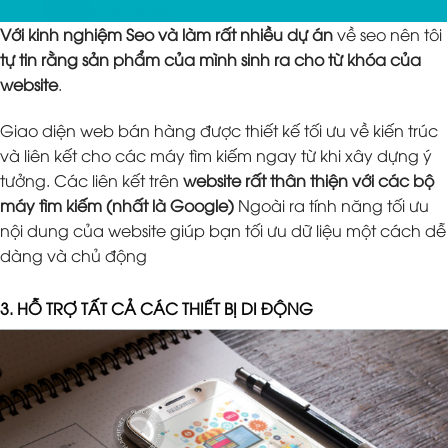
Với kinh nghiệm Seo và làm rất nhiều dự án
về seo nên tôi
tự tin rằng sản phẩm của mình sinh ra cho từ khóa của
website
.
Giao diện web bán hàng được thiết kế tối ưu về kiến trúc
và liên kết cho các máy tìm kiếm ngay từ khi xây dựng ý
tưởng. Các liên kết trên
website rất thân thiện với các bộ
máy tìm kiếm (nhất là Google)
Ngoài ra tính năng tối ưu
nội dung của website giúp bạn tối ưu dữ liệu một cách dễ
dàng và chủ động
3. HỖ TRỢ TẤT CẢ CÁC THIẾT BỊ DI ĐỘNG