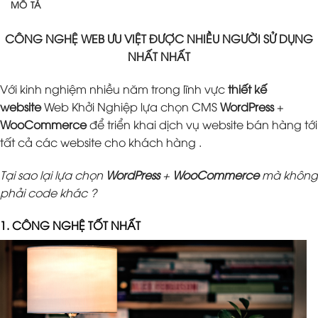
MÔ TẢ
CÔNG NGHỆ WEB ƯU VIỆT ĐƯỢC NHIỀU NGƯỜI SỬ DỤNG
NHẤT NHẤT
Với kinh nghiệm nhiều năm trong lĩnh vực
thiết kế
website
Web Khởi Nghiệp lựa chọn CMS
WordPress
+
WooCommerce
để triển khai dịch vụ website bán hàng tới
tất cả các website cho khách hàng .
Tại sao lại lựa chọn
WordPress
+
WooCommerce
mà không
phải code khác ?
1. CÔNG NGHỆ TỐT NHẤT