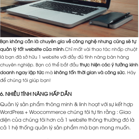
Bạn không cần là chuyên gia về công nghệ nhưng cũng sẽ tự
quản lý tốt website của mình
.Chỉ mất vài thao tác nhấp chuột
là bạn đã sở hữu 1 website với đầy đủ tính năng bán hàng
chuyên nghiệp. Bạn có thể bắt đầu
thực hiện các ý tưởng kinh
doanh ngay lập tức
mà
không tốn thời gian và công sức
. Hãy
để chúng tôi giúp bạn!
6. NHIỀU TÍNH NĂNG HẤP DẪN
Quản lý sản phẩm thông minh & linh hoạt với sự kết hợp
WordPress + Woocommerce chúng tôi tự tin rằng : Giao
diện của chúng tôi hơn cả 1 website thông thường đó là
cả 1 hệ thống quản lý sản phẩm mà bạn mong muốn.