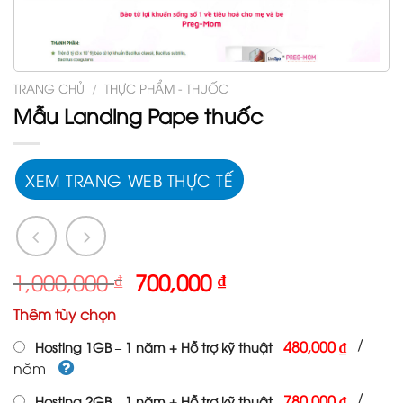
TRANG CHỦ
/
THỰC PHẨM - THUỐC
Mẫu Landing Pape thuốc
XEM TRANG WEB THỰC TẾ
Giá
Giá
1,000,000
₫
700,000
₫
gốc
hiện
Thêm tùy chọn
là:
tại
1,000,000 ₫.
là:
/
480,000 ₫
Hosting 1GB – 1 năm + Hỗ trợ kỹ thuật
700,000 ₫.
năm
/
780,000 ₫
Hosting 2GB – 1 năm + Hỗ trợ kỹ thuật