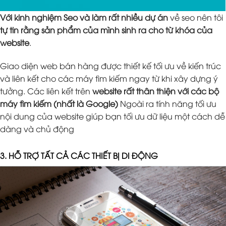
Với kinh nghiệm Seo và làm rất nhiều dự án
về seo nên tôi
tự tin rằng sản phẩm của mình sinh ra cho từ khóa của
website
.
Giao diện web bán hàng được thiết kế tối ưu về kiến trúc
và liên kết cho các máy tìm kiếm ngay từ khi xây dựng ý
tưởng. Các liên kết trên
website rất thân thiện với các bộ
máy tìm kiếm (nhất là Google)
Ngoài ra tính năng tối ưu
nội dung của website giúp bạn tối ưu dữ liệu một cách dễ
dàng và chủ động
3. HỖ TRỢ TẤT CẢ CÁC THIẾT BỊ DI ĐỘNG