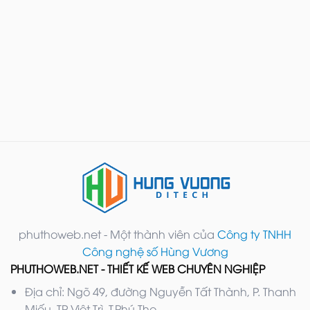
phuthoweb.net - Một thành viên của
Công ty TNHH
Công nghệ số Hùng Vương
PHUTHOWEB.NET - THIẾT KẾ WEB CHUYÊN NGHIỆP
Địa chỉ: Ngõ 49, đường Nguyễn Tất Thành, P. Thanh
Miếu, TP Việt Trì, T.Phú Thọ