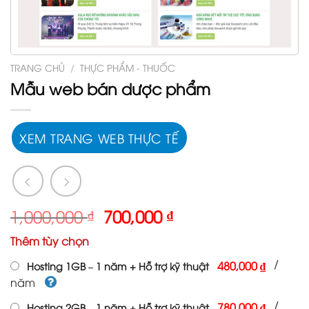
TRANG CHỦ
/
THỰC PHẨM - THUỐC
Mẫu web bán dược phẩm
XEM TRANG WEB THỰC TẾ
Giá
Giá
1,000,000
₫
700,000
₫
gốc
hiện
Thêm tùy chọn
là:
tại
1,000,000 ₫.
là:
/
480,000 ₫
Hosting 1GB – 1 năm + Hỗ trợ kỹ thuật
700,000 ₫.
năm
/
780,000 ₫
Hosting 2GB – 1 năm + Hỗ trợ kỹ thuật