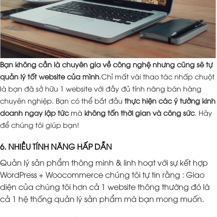
Bạn không cần là chuyên gia về công nghệ nhưng cũng sẽ tự
quản lý tốt website của mình
.Chỉ mất vài thao tác nhấp chuột
là bạn đã sở hữu 1 website với đầy đủ tính năng bán hàng
chuyên nghiệp. Bạn có thể bắt đầu
thực hiện các ý tưởng kinh
doanh ngay lập tức
mà
không tốn thời gian và công sức
. Hãy
để chúng tôi giúp bạn!
6. NHIỀU TÍNH NĂNG HẤP DẪN
Quản lý sản phẩm thông minh & linh hoạt với sự kết hợp
WordPress + Woocommerce chúng tôi tự tin rằng : Giao
diện của chúng tôi hơn cả 1 website thông thường đó là
cả 1 hệ thống quản lý sản phẩm mà bạn mong muốn.