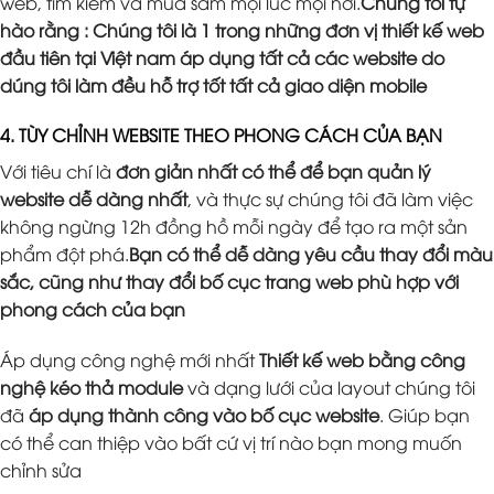
web, tìm kiếm và mua sắm mọi lúc mọi nơi.
Chúng tôi tự
hào rằng : Chúng tôi là 1 trong những đơn vị thiết kế web
đầu tiên tại Việt nam áp dụng tất cả các website do
dúng tôi làm đều hỗ trợ tốt tất cả giao diện mobile
4. TÙY CHỈNH WEBSITE THEO PHONG CÁCH CỦA BẠN
Với tiêu chí là
đơn giản nhất có thể để bạn quản lý
website dễ dàng nhất
, và thực sự chúng tôi đã làm việc
không ngừng 12h đồng hồ mỗi ngày để tạo ra một sản
phẩm đột phá.
Bạn có thể dễ dàng yêu cầu thay đổi màu
sắc, cũng như thay đổi bố cục trang web phù hợp với
phong cách của bạn
Áp dụng công nghệ mới nhất
Thiết kế web bằng công
nghệ kéo thả module
và dạng lưới của layout chúng tôi
đã
áp dụng thành công vào bố cục website
. Giúp bạn
có thể can thiệp vào bất cứ vị trí nào bạn mong muốn
chỉnh sửa