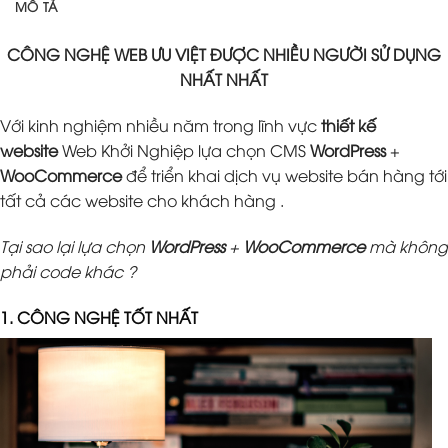
MÔ TẢ
CÔNG NGHỆ WEB ƯU VIỆT ĐƯỢC NHIỀU NGƯỜI SỬ DỤNG
NHẤT NHẤT
Với kinh nghiệm nhiều năm trong lĩnh vực
thiết kế
website
Web Khởi Nghiệp lựa chọn CMS
WordPress
+
WooCommerce
để triển khai dịch vụ website bán hàng tới
tất cả các website cho khách hàng .
Tại sao lại lựa chọn
WordPress
+
WooCommerce
mà không
phải code khác ?
1. CÔNG NGHỆ TỐT NHẤT