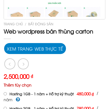
TRANG CHỦ
/
BẤT ĐỘNG SẢN
Web wordpress bán thùng carton
XEM TRANG WEB THỰC TẾ
2,500,000
₫
Thêm tùy chọn
/
480,000 ₫
Hosting 1GB – 1 năm + Hỗ trợ kỹ thuật
năm
/
780,000 ₫
Hosting 2GB – 1 năm + Hỗ trợ kỹ thuật