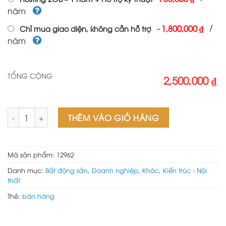
năm
/
-
1,800,000 ₫
Chỉ mua giao diện, không cần hỗ trợ
năm
TỔNG CỘNG
2,500,000 ₫
Web wordpress bán thùng carton số lượng
THÊM VÀO GIỎ HÀNG
Mã sản phẩm:
12962
Danh mục:
Bất động sản
,
Doanh nghiệp
,
Khác
,
Kiến trúc - Nội
thất
Thẻ:
bán hàng