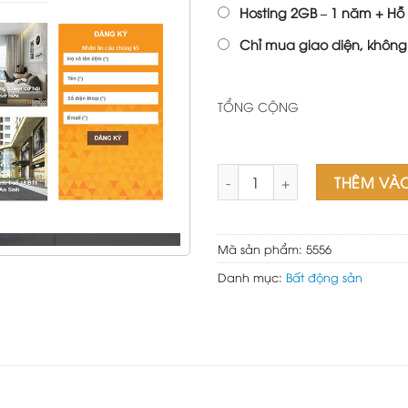
Hosting 2GB – 1 năm + Hỗ 
Chỉ mua giao diện, không
TỔNG CỘNG
Mẫu web bất động sản 7 số 
THÊM VÀ
Mã sản phẩm:
5556
Danh mục:
Bất động sản