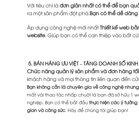
Với tiêu chí là
đơn giản nhất có thể để bạn quả
ra một sản phẩm đột phá.
Bạn có thể dễ dàng
Áp dụng công nghệ mới nhất
Thiết kế web b
website
. Giúp bạn có thể can thiệp vào bất c
5. BÁN HÀNG ƯU VIỆT – TĂNG DOANH SỐ KIN
Chức năng quản lý sản phẩm và đơn hàng tối
khách hàng và mọi thông tin liên quan đến cử
Bạn không cần là chuyên gia về công nghệ nhưng 
mất vài thao tác nhấp chuột là bạn đã sở hữu 1 w
nghiệp. Bạn có thể bắt đầu
thực hiện các ý tưởng
gian và công sức
. Hãy để chúng tôi giúp bạn!