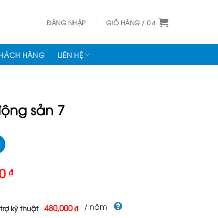
ĐĂNG NHẬP
GIỎ HÀNG /
0
₫
KHÁCH HÀNG
LIÊN HỆ
ộng sản 7
Giá
00
₫
hiện
tại
000 ₫.
là:
/ năm
480,000 ₫
trợ kỹ thuật