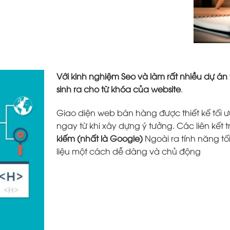
Với kinh nghiệm Seo và làm rất nhiều dự án
sinh ra cho từ khóa của website
.
Giao diện web bán hàng được thiết kế tối ưu
ngay từ khi xây dựng ý tưởng. Các liên kết 
kiếm (nhất là Google)
Ngoài ra tính năng tố
liệu một cách dễ dàng và chủ động