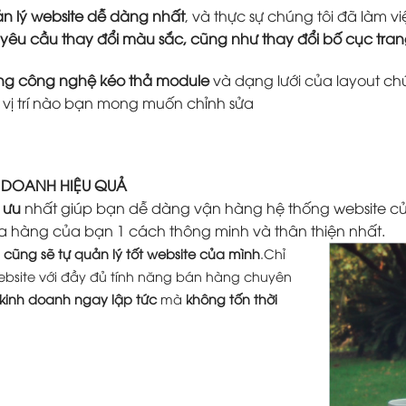
n lý website dễ dàng nhất
, và thực sự chúng tôi đã làm
 yêu cầu thay đổi màu sắc, cũng như thay đổi bố cục tr
ằng công nghệ kéo thả module
và dạng lưới của layout ch
ứ vị trí nào bạn mong muốn chỉnh sửa
H DOANH HIỆU QUẢ
 ưu
nhất giúp bạn dễ dàng vận hàng hệ thống website củ
a hàng của bạn 1 cách thông minh và thân thiện nhất.
cũng sẽ tự quản lý tốt website của mình
.Chỉ
ebsite với đầy đủ tính năng bán hàng chuyên
 kinh doanh ngay lập tức
mà
không tốn thời