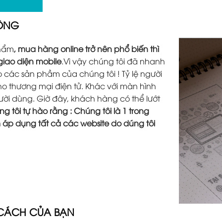
ĐỘNG
phẩm
, mua hàng online trở nên phổ biến thì
 giao diện mobile
.Vì vậy chúng tôi đã nhanh
các sản phầm của chúng tôi ! Tỷ lệ người
o thương mại điện tử. Khác với màn hình
người dùng. Giờ đây, khách hàng có thể lướt
g tôi tự hào rằng : Chúng tôi là 1 trong
m áp dụng tất cả các website do dúng tôi
 CÁCH CỦA BẠN