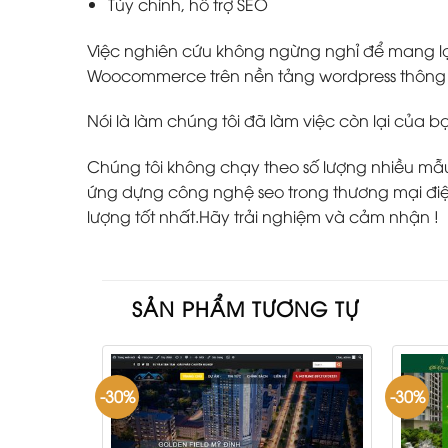
Tùy chỉnh, hỗ trợ SEO
Việc nghiên cứu không ngừng nghỉ để mang lại
Woocommerce trên nền tảng wordpress thông m
Nói là làm chúng tôi đã làm việc còn lại của b
Chúng tôi không chạy theo số lượng nhiều mẫu w
ứng dựng công nghệ seo trong thương mại điện
lượng tốt nhất.Hãy trải nghiệm và cảm nhận !
SẢN PHẨM TƯƠNG TỰ
-30%
-30%