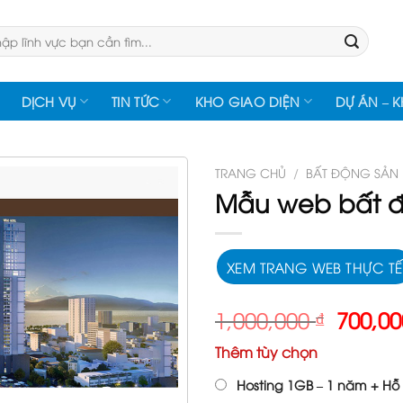
:
DỊCH VỤ
TIN TỨC
KHO GIAO DIỆN
DỰ ÁN – 
TRANG CHỦ
/
BẤT ĐỘNG SẢN
Mẫu web bất đ
XEM TRANG WEB THỰC TẾ
Giá
1,000,000
₫
700,0
gốc
Thêm tùy chọn
là:
1,000,
Hosting 1GB – 1 năm + Hỗ 