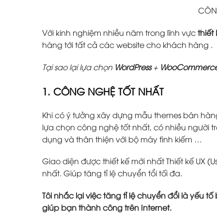
CÔNG
Với kinh nghiệm nhiều năm trong lĩnh vực
thiết
hàng tới tất cả các website cho khách hàng .
Tại sao lại lựa chọn
WordPress
+
WooCommerc
1. CÔNG NGHỆ TỐT NHẤT
Khi có ý tưởng xây dựng mẫu themes bán hàn
lựa chọn công nghệ tốt nhất, có nhiều người tr
dụng và thân thiện với bộ máy tình kiếm …
Giao diện được thiết kế mới nhất Thiết kế UX (U
nhất. Giúp tăng tỉ lệ chuyển tổi tối đa.
Tôi nhắc lại việc tăng tỉ lệ chuyển đổi là yếu 
giúp bạn thành công trên Internet.