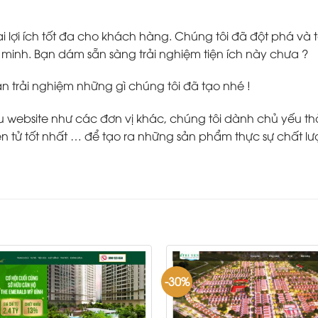
 lợi ích tốt đa cho khách hàng. Chúng tôi đã đột phá v
inh. Bạn dám sẵn sàng trải nghiệm tiện ích này chưa ?
ạn trải nghiệm những gì chúng tôi đã tạo nhé !
ebsite như các đơn vị khác, chúng tôi dành chủ yếu thời g
 tử tốt nhất … để tạo ra những sản phẩm thực sự chất lư
-30%