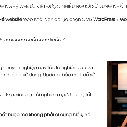
 NGHỆ WEB ƯU VIỆT ĐƯỢC NHIỀU NGƯỜI SỬ DỤNG NHẤT
 kế website
Web Khởi Nghiệp lựa chọn CMS
WordPress
+
Wo
e
mà không phải code khác ?
g chuyên nghiệp này tôi đã nghiên cứu và
ên thế giới sử dụng. Update, bảo mật, dễ sử
ser Experience) trải nghiệm người dùng tốt
tố bắt buộc mà không phải ai cũng hiểu, nó