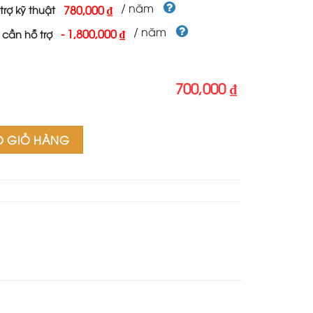
700,000 ₫.
/ năm
780,000 ₫
trợ kỹ thuật
/ năm
-
1,800,000 ₫
 cần hỗ trợ
700,000 ₫
lượng
O GIỎ HÀNG