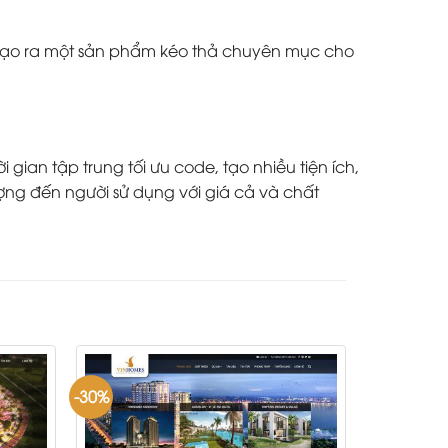
à tạo ra một sản phẩm kéo thả chuyên mục cho
ian tập trung tối ưu code, tạo nhiều tiện ích,
ợng đến người sử dụng với giá cả và chất
-30%