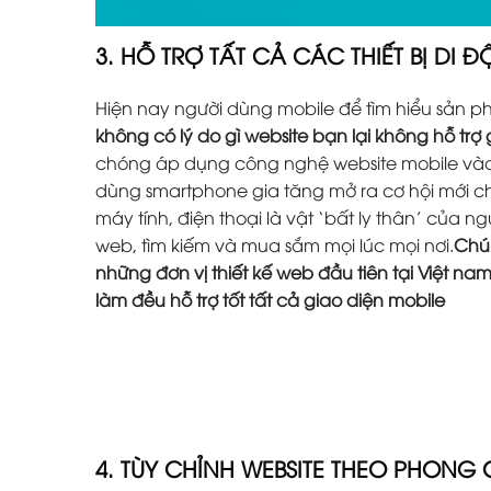
3. HỖ TRỢ TẤT CẢ CÁC THIẾT BỊ DI 
Hiện nay người dùng mobile để tìm hiểu sản 
không có lý do gì website bạn lại không hỗ trợ
chóng áp dụng công nghệ website mobile vào 
dùng smartphone gia tăng mở ra cơ hội mới ch
máy tính, điện thoại là vật ‘bất ly thân’ của 
web, tìm kiếm và mua sắm mọi lúc mọi nơi.
Chún
những đơn vị thiết kế web đầu tiên tại Việt na
làm đều hỗ trợ tốt tất cả giao diện mobile
4. TÙY CHỈNH WEBSITE THEO PHONG