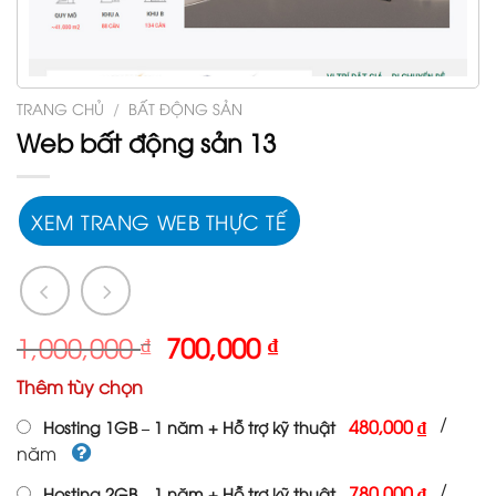
TRANG CHỦ
/
BẤT ĐỘNG SẢN
Web bất động sản 13
XEM TRANG WEB THỰC TẾ
Giá
Giá
1,000,000
₫
700,000
₫
gốc
hiện
Thêm tùy chọn
là:
tại
1,000,000 ₫.
là:
/
480,000 ₫
Hosting 1GB – 1 năm + Hỗ trợ kỹ thuật
700,000 ₫.
năm
/
780,000 ₫
Hosting 2GB – 1 năm + Hỗ trợ kỹ thuật