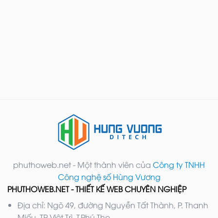
phuthoweb.net - Một thành viên của
Công ty TNHH
Công nghệ số Hùng Vương
PHUTHOWEB.NET - THIẾT KẾ WEB CHUYÊN NGHIỆP
Địa chỉ: Ngõ 49, đường Nguyễn Tất Thành, P. Thanh
Miếu, TP Việt Trì, T.Phú Thọ