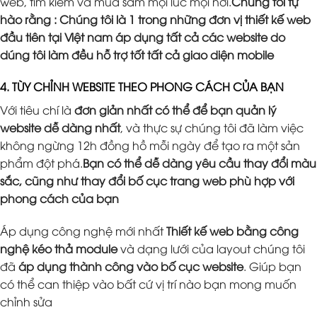
web, tìm kiếm và mua sắm mọi lúc mọi nơi.
Chúng tôi tự
hào rằng : Chúng tôi là 1 trong những đơn vị thiết kế web
đầu tiên tại Việt nam áp dụng tất cả các website do
dúng tôi làm đều hỗ trợ tốt tất cả giao diện mobile
4. TÙY CHỈNH WEBSITE THEO PHONG CÁCH CỦA BẠN
Với tiêu chí là
đơn giản nhất có thể để bạn quản lý
website dễ dàng nhất
, và thực sự chúng tôi đã làm việc
không ngừng 12h đồng hồ mỗi ngày để tạo ra một sản
phẩm đột phá.
Bạn có thể dễ dàng yêu cầu thay đổi màu
sắc, cũng như thay đổi bố cục trang web phù hợp với
phong cách của bạn
Áp dụng công nghệ mới nhất
Thiết kế web bằng công
nghệ kéo thả module
và dạng lưới của layout chúng tôi
đã
áp dụng thành công vào bố cục website
. Giúp bạn
có thể can thiệp vào bất cứ vị trí nào bạn mong muốn
chỉnh sửa