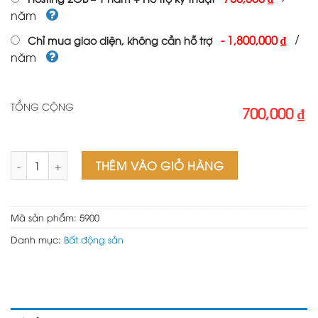
năm
/
-
1,800,000 ₫
Chỉ mua giao diện, không cần hỗ trợ
năm
TỔNG CỘNG
700,000 ₫
Web bất động sản 13 số lượng
THÊM VÀO GIỎ HÀNG
Mã sản phẩm:
5900
Danh mục:
Bất động sản