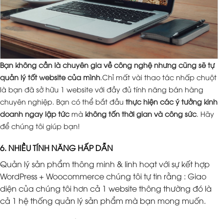
Bạn không cần là chuyên gia về công nghệ nhưng cũng sẽ tự
quản lý tốt website của mình
.Chỉ mất vài thao tác nhấp chuột
là bạn đã sở hữu 1 website với đầy đủ tính năng bán hàng
chuyên nghiệp. Bạn có thể bắt đầu
thực hiện các ý tưởng kinh
doanh ngay lập tức
mà
không tốn thời gian và công sức
. Hãy
để chúng tôi giúp bạn!
6. NHIỀU TÍNH NĂNG HẤP DẪN
Quản lý sản phẩm thông minh & linh hoạt với sự kết hợp
WordPress + Woocommerce chúng tôi tự tin rằng : Giao
diện của chúng tôi hơn cả 1 website thông thường đó là
cả 1 hệ thống quản lý sản phẩm mà bạn mong muốn.