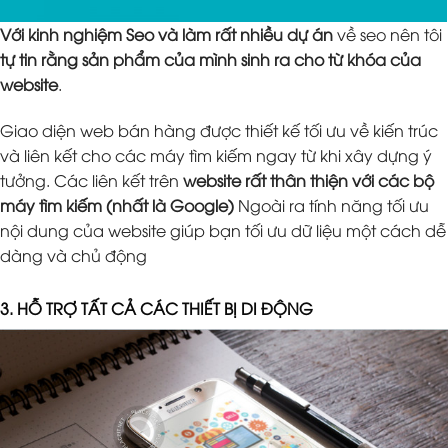
Với kinh nghiệm Seo và làm rất nhiều dự án
về seo nên tôi
tự tin rằng sản phẩm của mình sinh ra cho từ khóa của
website
.
Giao diện web bán hàng được thiết kế tối ưu về kiến trúc
và liên kết cho các máy tìm kiếm ngay từ khi xây dựng ý
tưởng. Các liên kết trên
website rất thân thiện với các bộ
máy tìm kiếm (nhất là Google)
Ngoài ra tính năng tối ưu
nội dung của website giúp bạn tối ưu dữ liệu một cách dễ
dàng và chủ động
3. HỖ TRỢ TẤT CẢ CÁC THIẾT BỊ DI ĐỘNG