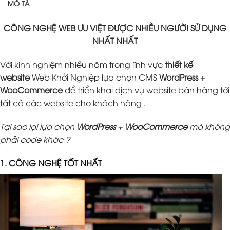
MÔ TẢ
CÔNG NGHỆ WEB ƯU VIỆT ĐƯỢC NHIỀU NGƯỜI SỬ DỤNG
NHẤT NHẤT
Với kinh nghiệm nhiều năm trong lĩnh vực
thiết kế
website
Web Khởi Nghiệp lựa chọn CMS
WordPress
+
WooCommerce
để triển khai dịch vụ website bán hàng tới
tất cả các website cho khách hàng .
Tại sao lại lựa chọn
WordPress
+
WooCommerce
mà không
phải code khác ?
1. CÔNG NGHỆ TỐT NHẤT