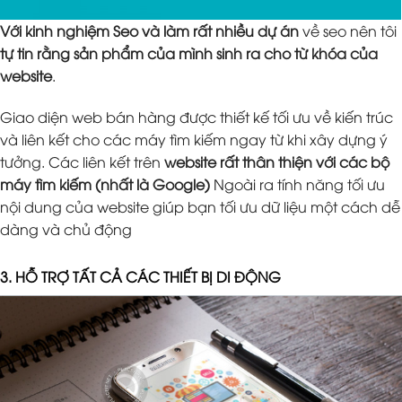
Với kinh nghiệm Seo và làm rất nhiều dự án
về seo nên tôi
tự tin rằng sản phẩm của mình sinh ra cho từ khóa của
website
.
Giao diện web bán hàng được thiết kế tối ưu về kiến trúc
và liên kết cho các máy tìm kiếm ngay từ khi xây dựng ý
tưởng. Các liên kết trên
website rất thân thiện với các bộ
máy tìm kiếm (nhất là Google)
Ngoài ra tính năng tối ưu
nội dung của website giúp bạn tối ưu dữ liệu một cách dễ
dàng và chủ động
3. HỖ TRỢ TẤT CẢ CÁC THIẾT BỊ DI ĐỘNG