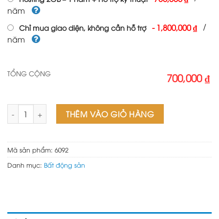
năm
/
-
1,800,000 ₫
Chỉ mua giao diện, không cần hỗ trợ
năm
TỔNG CỘNG
700,000 ₫
Mẫu web bất động sản 17 số lượng
THÊM VÀO GIỎ HÀNG
Mã sản phẩm:
6092
Danh mục:
Bất động sản