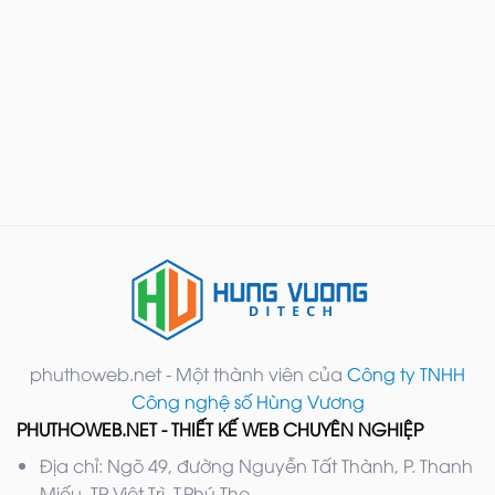
phuthoweb.net - Một thành viên của
Công ty TNHH
Công nghệ số Hùng Vương
PHUTHOWEB.NET - THIẾT KẾ WEB CHUYÊN NGHIỆP
Địa chỉ: Ngõ 49, đường Nguyễn Tất Thành, P. Thanh
Miếu, TP Việt Trì, T.Phú Thọ