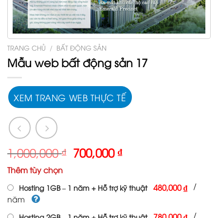
TRANG CHỦ
/
BẤT ĐỘNG SẢN
Mẫu web bất động sản 17
XEM TRANG WEB THỰC TẾ
Giá
Giá
1,000,000
₫
700,000
₫
gốc
hiện
Thêm tùy chọn
là:
tại
1,000,000 ₫.
là:
/
480,000 ₫
Hosting 1GB – 1 năm + Hỗ trợ kỹ thuật
700,000 ₫.
năm
/
780,000 ₫
Hosting 2GB – 1 năm + Hỗ trợ kỹ thuật