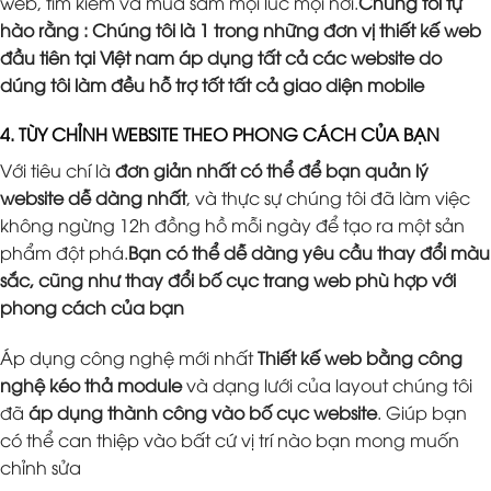
web, tìm kiếm và mua sắm mọi lúc mọi nơi.
Chúng tôi tự
hào rằng : Chúng tôi là 1 trong những đơn vị thiết kế web
đầu tiên tại Việt nam áp dụng tất cả các website do
dúng tôi làm đều hỗ trợ tốt tất cả giao diện mobile
4. TÙY CHỈNH WEBSITE THEO PHONG CÁCH CỦA BẠN
Với tiêu chí là
đơn giản nhất có thể để bạn quản lý
website dễ dàng nhất
, và thực sự chúng tôi đã làm việc
không ngừng 12h đồng hồ mỗi ngày để tạo ra một sản
phẩm đột phá.
Bạn có thể dễ dàng yêu cầu thay đổi màu
sắc, cũng như thay đổi bố cục trang web phù hợp với
phong cách của bạn
Áp dụng công nghệ mới nhất
Thiết kế web bằng công
nghệ kéo thả module
và dạng lưới của layout chúng tôi
đã
áp dụng thành công vào bố cục website
. Giúp bạn
có thể can thiệp vào bất cứ vị trí nào bạn mong muốn
chỉnh sửa