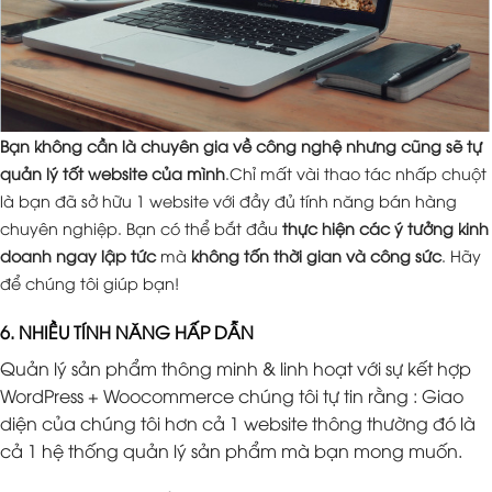
Bạn không cần là chuyên gia về công nghệ nhưng cũng sẽ tự
quản lý tốt website của mình
.Chỉ mất vài thao tác nhấp chuột
là bạn đã sở hữu 1 website với đầy đủ tính năng bán hàng
chuyên nghiệp. Bạn có thể bắt đầu
thực hiện các ý tưởng kinh
doanh ngay lập tức
mà
không tốn thời gian và công sức
. Hãy
để chúng tôi giúp bạn!
6. NHIỀU TÍNH NĂNG HẤP DẪN
Quản lý sản phẩm thông minh & linh hoạt với sự kết hợp
WordPress + Woocommerce chúng tôi tự tin rằng : Giao
diện của chúng tôi hơn cả 1 website thông thường đó là
cả 1 hệ thống quản lý sản phẩm mà bạn mong muốn.