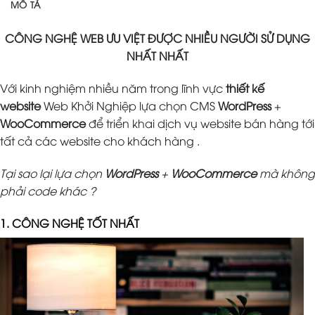
MÔ TẢ
CÔNG NGHỆ WEB ƯU VIỆT ĐƯỢC NHIỀU NGƯỜI SỬ DỤNG
NHẤT NHẤT
Với kinh nghiệm nhiều năm trong lĩnh vực
thiết kế
website
Web Khởi Nghiệp lựa chọn CMS
WordPress
+
WooCommerce
để triển khai dịch vụ website bán hàng tới
tất cả các website cho khách hàng .
Tại sao lại lựa chọn
WordPress
+
WooCommerce
mà không
phải code khác ?
1. CÔNG NGHỆ TỐT NHẤT