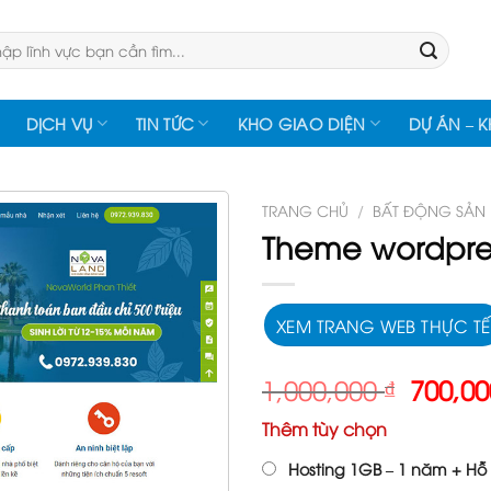
:
DỊCH VỤ
TIN TỨC
KHO GIAO DIỆN
DỰ ÁN – 
TRANG CHỦ
/
BẤT ĐỘNG SẢN
Theme wordpres
XEM TRANG WEB THỰC TẾ
Giá
1,000,000
₫
700,0
gốc
Thêm tùy chọn
là:
1,000,
Hosting 1GB – 1 năm + Hỗ 