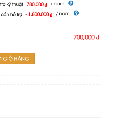
700,000 ₫.
/ năm
780,000 ₫
trợ kỹ thuật
/ năm
-
1,800,000 ₫
 cần hỗ trợ
700,000 ₫
n 32 số lượng
O GIỎ HÀNG