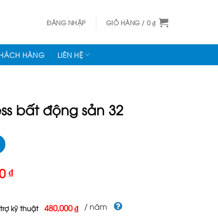
ĐĂNG NHẬP
GIỎ HÀNG /
0
₫
KHÁCH HÀNG
LIÊN HỆ
s bất động sản 32
Giá
00
₫
hiện
tại
000 ₫.
là:
/ năm
480,000 ₫
trợ kỹ thuật