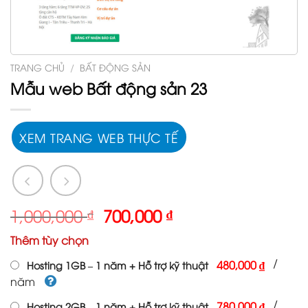
TRANG CHỦ
/
BẤT ĐỘNG SẢN
Mẫu web Bất động sản 23
XEM TRANG WEB THỰC TẾ
Giá
Giá
1,000,000
₫
700,000
₫
gốc
hiện
Thêm tùy chọn
là:
tại
1,000,000 ₫.
là:
/
480,000 ₫
Hosting 1GB – 1 năm + Hỗ trợ kỹ thuật
700,000 ₫.
năm
/
780,000 ₫
Hosting 2GB – 1 năm + Hỗ trợ kỹ thuật