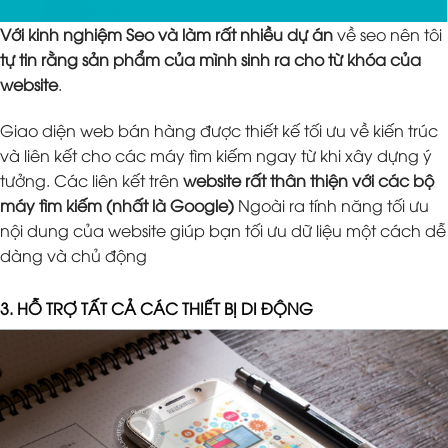
Với kinh nghiệm Seo và làm rất nhiều dự án
về seo nên tôi
tự tin rằng sản phẩm của mình sinh ra cho từ khóa của
website
.
Giao diện web bán hàng được thiết kế tối ưu về kiến trúc
và liên kết cho các máy tìm kiếm ngay từ khi xây dựng ý
tưởng. Các liên kết trên
website rất thân thiện với các bộ
máy tìm kiếm (nhất là Google)
Ngoài ra tính năng tối ưu
nội dung của website giúp bạn tối ưu dữ liệu một cách dễ
dàng và chủ động
3. HỖ TRỢ TẤT CẢ CÁC THIẾT BỊ DI ĐỘNG