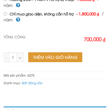
năm
/
-
1,800,000 ₫
Chỉ mua giao diện, không cần hỗ trợ
năm
TỔNG CỘNG
700,000 ₫
Mẫu web Bất động sản 23 số lượng
THÊM VÀO GIỎ HÀNG
Mã sản phẩm:
6275
Danh mục:
Bất động sản