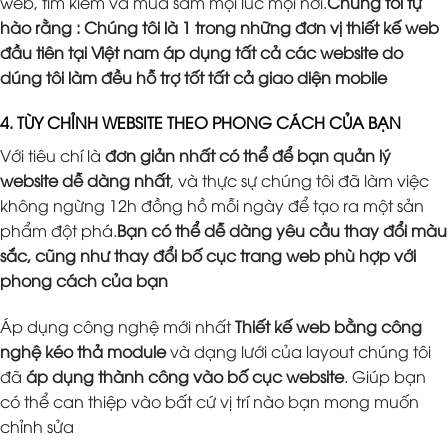
web, tìm kiếm và mua sắm mọi lúc mọi nơi.
Chúng tôi tự
hào rằng : Chúng tôi là 1 trong những đơn vị thiết kế web
đầu tiên tại Việt nam áp dụng tất cả các website do
dúng tôi làm đều hỗ trợ tốt tất cả giao diện mobile
4. TÙY CHỈNH WEBSITE THEO PHONG CÁCH CỦA BẠN
Với tiêu chí là
đơn giản nhất có thể để bạn quản lý
website dễ dàng nhất
, và thực sự chúng tôi đã làm việc
không ngừng 12h đồng hồ mỗi ngày để tạo ra một sản
phẩm đột phá.
Bạn có thể dễ dàng yêu cầu thay đổi màu
sắc, cũng như thay đổi bố cục trang web phù hợp với
phong cách của bạn
Áp dụng công nghệ mới nhất
Thiết kế web bằng công
nghệ kéo thả module
và dạng lưới của layout chúng tôi
đã
áp dụng thành công vào bố cục website
. Giúp bạn
có thể can thiệp vào bất cứ vị trí nào bạn mong muốn
chỉnh sửa