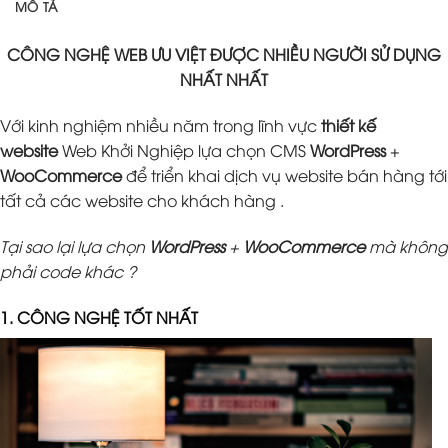
MÔ TẢ
CÔNG NGHỆ WEB ƯU VIỆT ĐƯỢC NHIỀU NGƯỜI SỬ DỤNG
NHẤT NHẤT
Với kinh nghiệm nhiều năm trong lĩnh vực
thiết kế
website
Web Khởi Nghiệp lựa chọn CMS
WordPress
+
WooCommerce
để triển khai dịch vụ website bán hàng tới
tất cả các website cho khách hàng .
Tại sao lại lựa chọn
WordPress
+
WooCommerce
mà không
phải code khác ?
1. CÔNG NGHỆ TỐT NHẤT