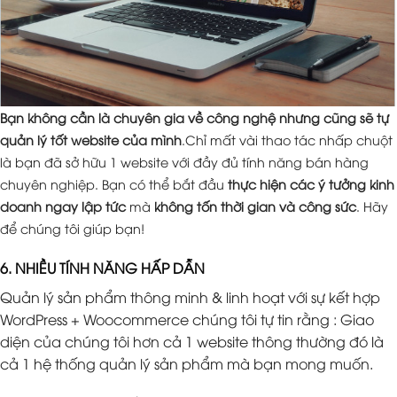
Bạn không cần là chuyên gia về công nghệ nhưng cũng sẽ tự
quản lý tốt website của mình
.Chỉ mất vài thao tác nhấp chuột
là bạn đã sở hữu 1 website với đầy đủ tính năng bán hàng
chuyên nghiệp. Bạn có thể bắt đầu
thực hiện các ý tưởng kinh
doanh ngay lập tức
mà
không tốn thời gian và công sức
. Hãy
để chúng tôi giúp bạn!
6. NHIỀU TÍNH NĂNG HẤP DẪN
Quản lý sản phẩm thông minh & linh hoạt với sự kết hợp
WordPress + Woocommerce chúng tôi tự tin rằng : Giao
diện của chúng tôi hơn cả 1 website thông thường đó là
cả 1 hệ thống quản lý sản phẩm mà bạn mong muốn.