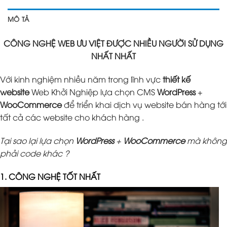
MÔ TẢ
CÔNG NGHỆ WEB ƯU VIỆT ĐƯỢC NHIỀU NGƯỜI SỬ DỤNG
NHẤT NHẤT
Với kinh nghiệm nhiều năm trong lĩnh vực
thiết kế
website
Web Khởi Nghiệp lựa chọn CMS
WordPress
+
WooCommerce
để triển khai dịch vụ website bán hàng tới
tất cả các website cho khách hàng .
Tại sao lại lựa chọn
WordPress
+
WooCommerce
mà không
phải code khác ?
1. CÔNG NGHỆ TỐT NHẤT