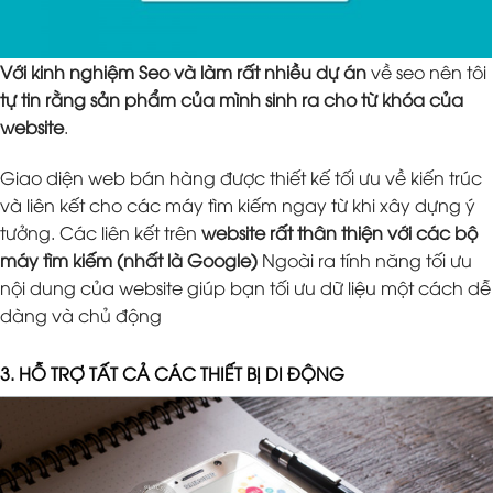
Với kinh nghiệm Seo và làm rất nhiều dự án
về seo nên tôi
tự tin rằng sản phẩm của mình sinh ra cho từ khóa của
website
.
Giao diện web bán hàng được thiết kế tối ưu về kiến trúc
và liên kết cho các máy tìm kiếm ngay từ khi xây dựng ý
tưởng. Các liên kết trên
website rất thân thiện với các bộ
máy tìm kiếm (nhất là Google)
Ngoài ra tính năng tối ưu
nội dung của website giúp bạn tối ưu dữ liệu một cách dễ
dàng và chủ động
3. HỖ TRỢ TẤT CẢ CÁC THIẾT BỊ DI ĐỘNG