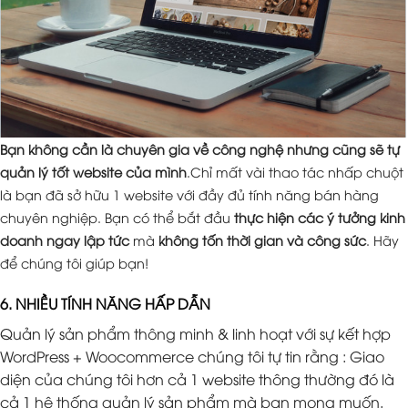
Bạn không cần là chuyên gia về công nghệ nhưng cũng sẽ tự
quản lý tốt website của mình
.Chỉ mất vài thao tác nhấp chuột
là bạn đã sở hữu 1 website với đầy đủ tính năng bán hàng
chuyên nghiệp. Bạn có thể bắt đầu
thực hiện các ý tưởng kinh
doanh ngay lập tức
mà
không tốn thời gian và công sức
. Hãy
để chúng tôi giúp bạn!
6. NHIỀU TÍNH NĂNG HẤP DẪN
Quản lý sản phẩm thông minh & linh hoạt với sự kết hợp
WordPress + Woocommerce chúng tôi tự tin rằng : Giao
diện của chúng tôi hơn cả 1 website thông thường đó là
cả 1 hệ thống quản lý sản phẩm mà bạn mong muốn.