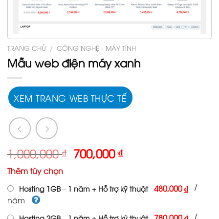
TRANG CHỦ
/
CÔNG NGHỆ - MÁY TÍNH
Mẫu web điện máy xanh
XEM TRANG WEB THỰC TẾ
Giá
Giá
1,000,000
₫
700,000
₫
gốc
hiện
Thêm tùy chọn
là:
tại
1,000,000 ₫.
là:
/
480,000 ₫
Hosting 1GB – 1 năm + Hỗ trợ kỹ thuật
700,000 ₫.
năm
/
780,000 ₫
Hosting 2GB – 1 năm + Hỗ trợ kỹ thuật