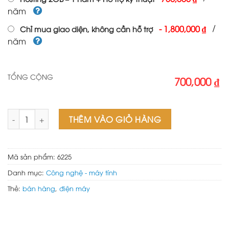
năm
/
-
1,800,000 ₫
Chỉ mua giao diện, không cần hỗ trợ
năm
TỔNG CỘNG
700,000 ₫
Mẫu web điện máy xanh số lượng
THÊM VÀO GIỎ HÀNG
Mã sản phẩm:
6225
Danh mục:
Công nghệ - máy tính
Thẻ:
bán hàng
,
điện máy