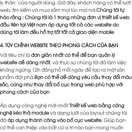
ly thân’ của người dùng. Giờ đây, khách hàng có thể lướt
web, tìm kiếm và mua sắm mọi lúc mọi nơi.
Chúng tôi tự
hào rằng : Chúng tôi là 1 trong những đơn vị thiết kế web
đầu tiên tại Việt nam áp dụng tất cả các website do
dúng tôi làm đều hỗ trợ tốt tất cả giao diện mobile
4. TÙY CHỈNH WEBSITE THEO PHONG CÁCH CỦA BẠN
Với tiêu chí là
đơn giản nhất có thể để bạn quản lý
website dễ dàng nhất
, và thực sự chúng tôi đã làm việc
không ngừng 12h đồng hồ mỗi ngày để tạo ra một sản
phẩm đột phá.
Bạn có thể dễ dàng yêu cầu thay đổi màu
sắc, cũng như thay đổi bố cục trang web phù hợp với
phong cách của bạn
Áp dụng công nghệ mới nhất
Thiết kế web bằng công
nghệ kéo thả module
và dạng lưới của layout chúng tôi
đã
áp dụng thành công vào bố cục website
. Giúp bạn
có thể can thiệp vào bất cứ vị trí nào bạn mong muốn