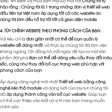
web, tìm kiếm và mua sắm mọi lúc mọi nơi.
Chúng tôi tự
hào rằng : Chúng tôi là 1 trong những đơn vị thiết kế web
đầu tiên tại Việt nam áp dụng tất cả các website do
dúng tôi làm đều hỗ trợ tốt tất cả giao diện mobile
4. TÙY CHỈNH WEBSITE THEO PHONG CÁCH CỦA BẠN
Với tiêu chí là
đơn giản nhất có thể để bạn quản lý
website dễ dàng nhất
, và thực sự chúng tôi đã làm việc
không ngừng 12h đồng hồ mỗi ngày để tạo ra một sản
phẩm đột phá.
Bạn có thể dễ dàng yêu cầu thay đổi màu
sắc, cũng như thay đổi bố cục trang web phù hợp với
phong cách của bạn
Áp dụng công nghệ mới nhất
Thiết kế web bằng công
nghệ kéo thả module
và dạng lưới của layout chúng tôi
đã
áp dụng thành công vào bố cục website
. Giúp bạn
có thể can thiệp vào bất cứ vị trí nào bạn mong muốn
chỉnh sửa