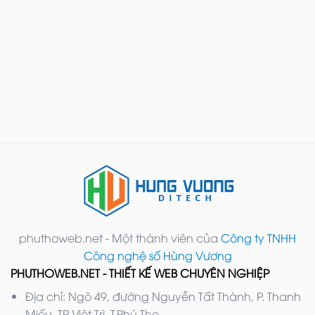
phuthoweb.net - Một thành viên của
Công ty TNHH
Công nghệ số Hùng Vương
PHUTHOWEB.NET - THIẾT KẾ WEB CHUYÊN NGHIỆP
Địa chỉ: Ngõ 49, đường Nguyễn Tất Thành, P. Thanh
Miếu, TP Việt Trì, T.Phú Thọ