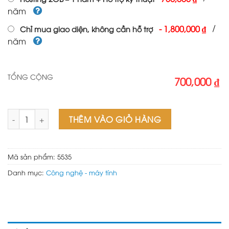
năm
/
-
1,800,000 ₫
Chỉ mua giao diện, không cần hỗ trợ
năm
TỔNG CỘNG
700,000 ₫
Web điện thoại Ver 2 số lượng
THÊM VÀO GIỎ HÀNG
Mã sản phẩm:
5535
Danh mục:
Công nghệ - máy tính