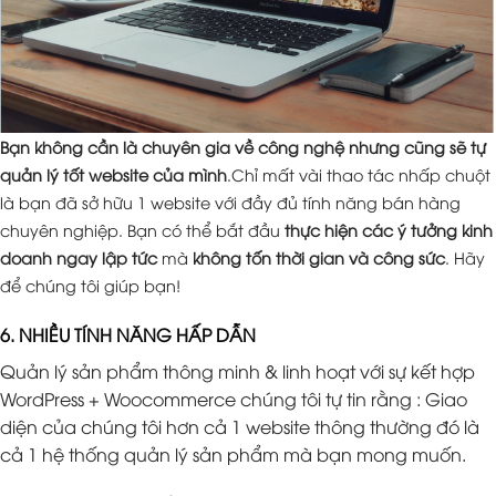
Bạn không cần là chuyên gia về công nghệ nhưng cũng sẽ tự
quản lý tốt website của mình
.Chỉ mất vài thao tác nhấp chuột
là bạn đã sở hữu 1 website với đầy đủ tính năng bán hàng
chuyên nghiệp. Bạn có thể bắt đầu
thực hiện các ý tưởng kinh
doanh ngay lập tức
mà
không tốn thời gian và công sức
. Hãy
để chúng tôi giúp bạn!
6. NHIỀU TÍNH NĂNG HẤP DẪN
Quản lý sản phẩm thông minh & linh hoạt với sự kết hợp
WordPress + Woocommerce chúng tôi tự tin rằng : Giao
diện của chúng tôi hơn cả 1 website thông thường đó là
cả 1 hệ thống quản lý sản phẩm mà bạn mong muốn.