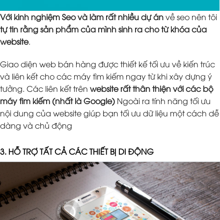
Với kinh nghiệm Seo và làm rất nhiều dự án
về seo nên tôi
tự tin rằng sản phẩm của mình sinh ra cho từ khóa của
website
.
Giao diện web bán hàng được thiết kế tối ưu về kiến trúc
và liên kết cho các máy tìm kiếm ngay từ khi xây dựng ý
tưởng. Các liên kết trên
website rất thân thiện với các bộ
máy tìm kiếm (nhất là Google)
Ngoài ra tính năng tối ưu
nội dung của website giúp bạn tối ưu dữ liệu một cách dễ
dàng và chủ động
3. HỖ TRỢ TẤT CẢ CÁC THIẾT BỊ DI ĐỘNG