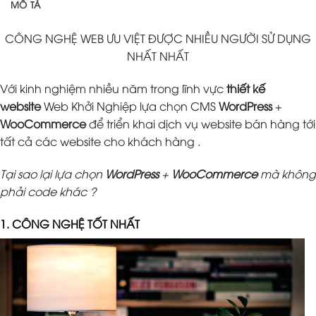
MÔ TẢ
CÔNG NGHỆ WEB ƯU VIỆT ĐƯỢC NHIỀU NGƯỜI SỬ DỤNG
NHẤT NHẤT
Với kinh nghiệm nhiều năm trong lĩnh vực
thiết kế
website
Web Khởi Nghiệp lựa chọn CMS
WordPress
+
WooCommerce
để triển khai dịch vụ website bán hàng tới
tất cả các website cho khách hàng .
Tại sao lại lựa chọn
WordPress
+
WooCommerce
mà không
phải code khác ?
1. CÔNG NGHỆ TỐT NHẤT