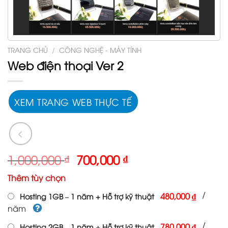
TRANG CHỦ
/
CÔNG NGHỆ - MÁY TÍNH
Web điện thoại Ver 2
XEM TRANG WEB THỰC TẾ
Giá
Giá
1,000,000
₫
700,000
₫
gốc
hiện
Thêm tùy chọn
là:
tại
1,000,000 ₫.
là:
/
480,000 ₫
Hosting 1GB – 1 năm + Hỗ trợ kỹ thuật
700,000 ₫.
năm
/
780,000 ₫
Hosting 2GB – 1 năm + Hỗ trợ kỹ thuật