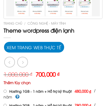
TRANG CHỦ
/
CÔNG NGHỆ - MÁY TÍNH
Theme wordpress điện lạnh
XEM TRANG WEB THỰC TẾ
Giá
Giá
1,000,000
₫
700,000
₫
gốc
hiện
Thêm tùy chọn
là:
tại
1,000,000 ₫.
là:
/
480,000 ₫
Hosting 1GB – 1 năm + Hỗ trợ kỹ thuật
700,000 ₫.
năm
/
780,000 ₫
Hosting 2GB – 1 năm + Hỗ trợ kỹ thuật