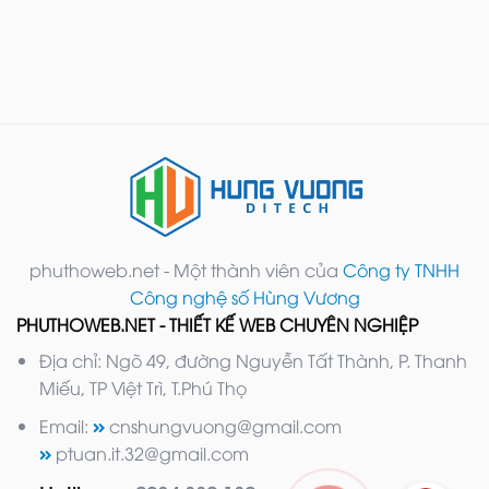
phuthoweb.net - Một thành viên của
Công ty TNHH
Công nghệ số Hùng Vương
PHUTHOWEB.NET - THIẾT KẾ WEB CHUYÊN NGHIỆP
Địa chỉ: Ngõ 49, đường Nguyễn Tất Thành, P. Thanh
Miếu, TP Việt Trì, T.Phú Thọ
Email:
cnshungvuong@gmail.com
ptuan.it.32@gmail.com