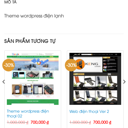
MÔ TẢ
Theme wordpress điện lạnh
SẢN PHẨM TƯƠNG TỰ
-30%
-30%
Theme wordpress điện
Web điện thoại Ver 2
thoại 02
Giá
Giá
Giá
Giá
1,000,000
₫
700,000
₫
1,000,000
₫
700,000
₫
gốc
hiện
gốc
hiện