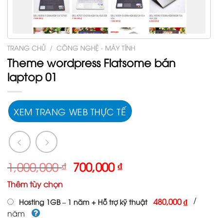
TRANG CHỦ
/
CÔNG NGHỆ - MÁY TÍNH
Theme wordpress Flatsome bán
laptop 01
XEM TRANG WEB THỰC TẾ
Giá
Giá
1,000,000
₫
700,000
₫
gốc
hiện
Thêm tùy chọn
là:
tại
1,000,000 ₫.
là:
/
480,000 ₫
Hosting 1GB – 1 năm + Hỗ trợ kỹ thuật
700,000 ₫.
năm