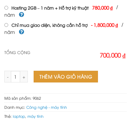
/
780,000 ₫
Hosting 2GB – 1 năm + Hỗ trợ kỹ thuật
năm
/
-
1,800,000 ₫
Chỉ mua giao diện, không cần hỗ trợ
năm
TỔNG CỘNG
700,000 ₫
Theme wordpress Flatsome bán laptop 01 số lượng
THÊM VÀO GIỎ HÀNG
Mã sản phẩm:
9062
Danh mục:
Công nghệ - máy tính
Thẻ:
laptop
,
máy tính