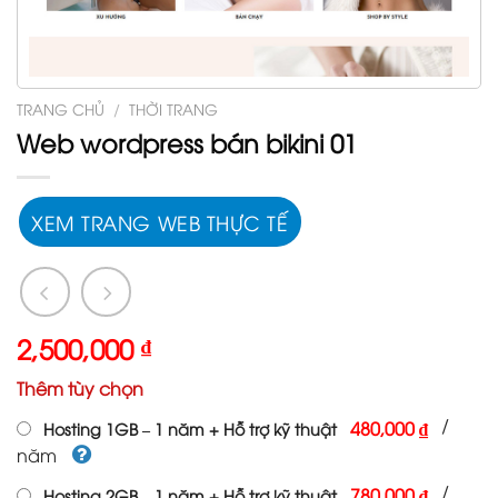
TRANG CHỦ
/
THỜI TRANG
Web wordpress bán bikini 01
XEM TRANG WEB THỰC TẾ
2,500,000
₫
Thêm tùy chọn
/
480,000 ₫
Hosting 1GB – 1 năm + Hỗ trợ kỹ thuật
năm
/
780,000 ₫
Hosting 2GB – 1 năm + Hỗ trợ kỹ thuật