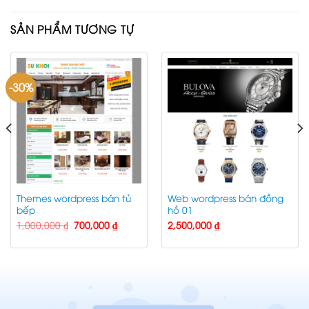
SẢN PHẨM TƯƠNG TỰ
-30%
Themes wordpress bán tủ
Web wordpress bán đồng
bếp
hồ 01
Giá
Giá
1,000,000
₫
700,000
₫
2,500,000
₫
gốc
hiện
là:
tại
1,000,000 ₫.
là:
 ₫.
700,000 ₫.