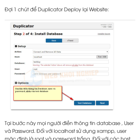
Đợi 1 chút để Duplicator Deploy lại Website:
Tại bước này mọi người điền thông tin database , User
và Password. Đối với localhost sử dụng xampp, user
mặc định là root và password trắng. Đối với các host