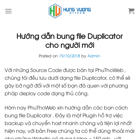
Skip
to
content
Hướng dẫn bung file Duplicator
cho người mới
Posted on
19/10/2018
by
Admin
Với những Source Code được bán tại PhuThoWeb ,
chúng tôi đều lưu dưới dạng file Duplicator, có thể sẽ
gây bỡ ngỡ đối với một số bạn đã quen với phương
pháp deploy code dạng thủ công.
Hôm nay PhuThoWeb xin hướng dẫn các bạn cách
bung file Duplicator . Đây là một Plugin hỗ trợ việc
backup và chuyển host nhanh chóng và tiện lợi nhất
hiện nay, với bản Free chúng ta có thể dùng thoải mái
cho những Website có dung lượng < 150 mb , với