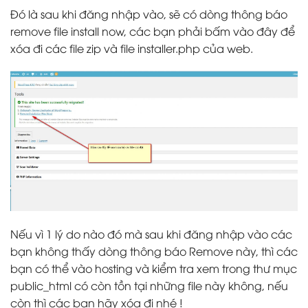
Đó là sau khi đăng nhập vào, sẽ có dòng thông báo
remove file install now, các bạn phải bấm vào đây để
xóa đi các file zip và file installer.php của web.
Nếu vì 1 lý do nào đó mà sau khi đăng nhập vào các
bạn không thấy dòng thông báo Remove này, thì các
bạn có thể vào hosting và kiểm tra xem trong thư mục
public_html có còn tồn tại những file này không, nếu
còn thì các bạn hãy xóa đi nhé !