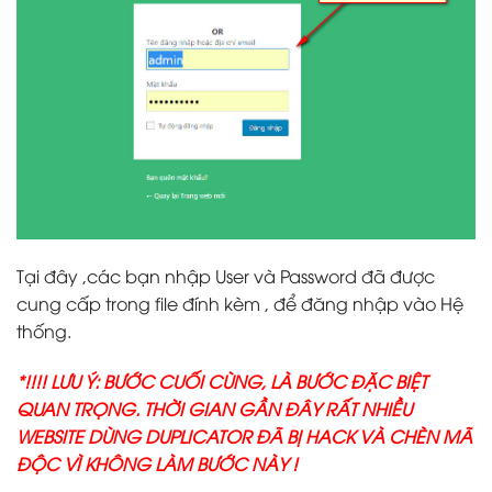
Tại đây ,các bạn nhập User và Password đã được
cung cấp trong file đính kèm , để đăng nhập vào Hệ
thống.
*!!!! LƯU Ý: BƯỚC CUỐI CÙNG, LÀ BƯỚC ĐẶC BIỆT
QUAN TRỌNG. THỜI GIAN GẦN ĐÂY RẤT NHIỀU
WEBSITE DÙNG DUPLICATOR ĐÃ BỊ HACK VÀ CHÈN MÃ
ĐỘC VÌ KHÔNG LÀM BƯỚC NÀY !