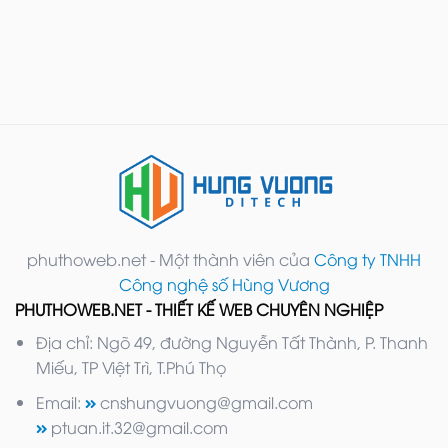
phuthoweb.net - Một thành viên của
Công ty TNHH
Công nghệ số Hùng Vương
PHUTHOWEB.NET - THIẾT KẾ WEB CHUYÊN NGHIỆP
Địa chỉ: Ngõ 49, đường Nguyễn Tất Thành, P. Thanh
Miếu, TP Việt Trì, T.Phú Thọ
Email:
cnshungvuong@gmail.com
ptuan.it.32@gmail.com