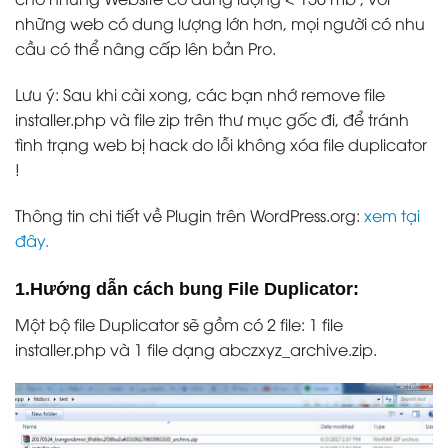
những web có dung lượng lớn hơn, mọi người có nhu
cầu có thể nâng cấp lên bản Pro.
Lưu ý: Sau khi cài xong, các bạn nhớ remove file
installer.php và file zip trên thư mục gốc đi, để tránh
tình trạng web bị hack do lỗi không xóa file duplicator
!
Thông tin chi tiết về Plugin trên WordPress.org:
xem tại
đây.
1.Hướng dẫn cách bung File Duplicator:
Một bộ file Duplicator sẽ gồm có 2 file: 1 file
installer.php và 1 file dạng abczxyz_archive.zip.