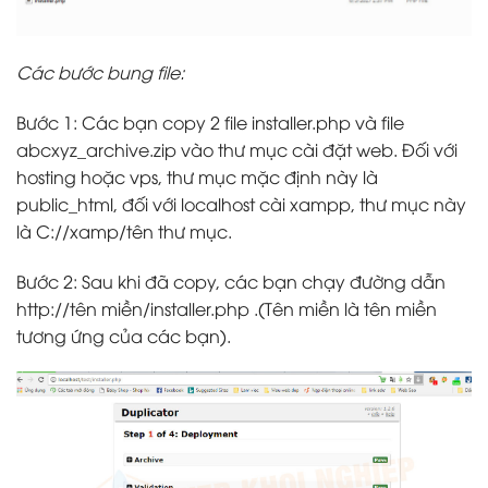
Các bước bung file:
Bước 1: Các bạn copy 2 file installer.php và file
abcxyz_archive.zip vào thư mục cài đặt web. Đối với
hosting hoặc vps, thư mục mặc định này là
public_html, đối với localhost cài xampp, thư mục này
là C://xamp/tên thư mục.
Bước 2: Sau khi đã copy, các bạn chạy đường dẫn
http://tên miền/installer.php .(Tên miền là tên miền
tương ứng của các bạn).