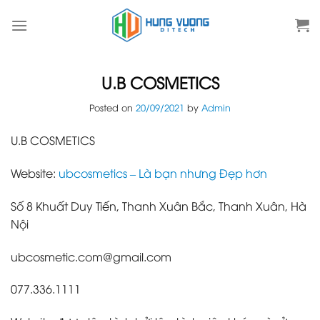
Skip
to
content
U.B COSMETICS
Posted on
20/09/2021
by
Admin
U.B COSMETICS
Website:
ubcosmetics – Là bạn nhưng Đẹp hơn
Số 8 Khuất Duy Tiến, Thanh Xuân Bắc, Thanh Xuân, Hà
Nội
ubcosmetic.com@gmail.com
077.336.1111