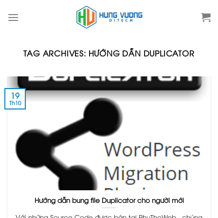
Skip
to
content
TAG ARCHIVES:
HƯỚNG DẪN DUPLICATOR
19
Th10
Hướng dẫn bung file Duplicator cho người mới
Với những Source Code được bán tại PhuThoWeb , chúng