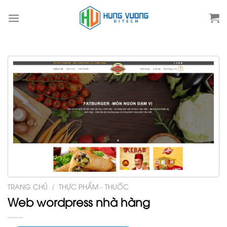
Skip
to
content
TRANG CHỦ
/
THỰC PHẨM - THUỐC
Web wordpress nhà hàng