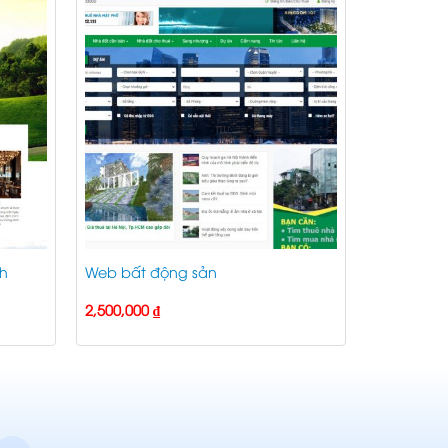
ch
Web bất động sản
2,500,000
₫
₫.