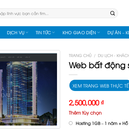
:
DỊCH VỤ
TIN TỨC
KHO GIAO DIỆN
DỰ ÁN – 
TRANG CHỦ
/
DU LỊCH - KHÁC
Web bất động 
XEM TRANG WEB THỰC TẾ
2,500,000
₫
Thêm tùy chọn
Hosting 1GB – 1 năm + Hỗ 