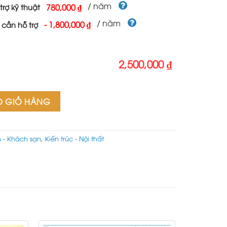
/ năm
780,000 ₫
trợ kỹ thuật
/ năm
-
1,800,000 ₫
 cần hỗ trợ
2,500,000 ₫
O GIỎ HÀNG
h - Khách sạn
,
Kiến trúc - Nội thất