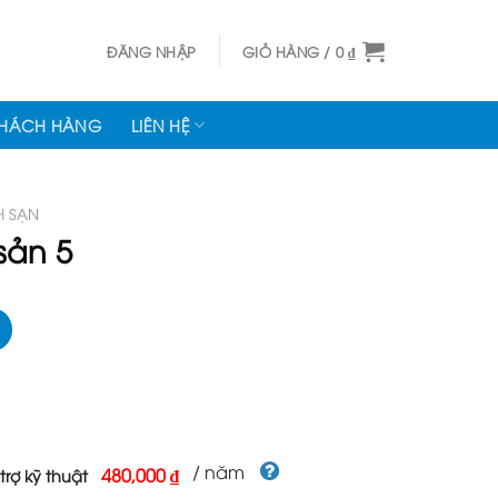
ĐĂNG NHẬP
GIỎ HÀNG /
0
₫
KHÁCH HÀNG
LIÊN HỆ
H SẠN
sản 5
/ năm
480,000 ₫
trợ kỹ thuật