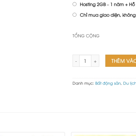
Hosting 2GB – 1 năm + Hỗ 
Chỉ mua giao diện, không
TỔNG CỘNG
Web bất động sản 5 số lượng
THÊM VÀ
Danh mục:
Bất động sản
,
Du lịc