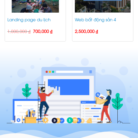
Landing page du lịch
Web bất động sản 4
Giá
Giá
1,000,000
₫
700,000
₫
2,500,000
₫
gốc
hiện
là:
tại
1,000,000 ₫.
là:
 ₫.
700,000 ₫.