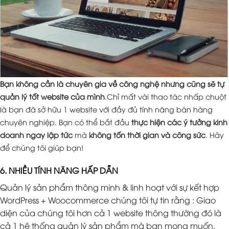
Bạn không cần là chuyên gia về công nghệ nhưng cũng sẽ tự
quản lý tốt website của mình
.Chỉ mất vài thao tác nhấp chuột
là bạn đã sở hữu 1 website với đầy đủ tính năng bán hàng
chuyên nghiệp. Bạn có thể bắt đầu
thực hiện các ý tưởng kinh
doanh ngay lập tức
mà
không tốn thời gian và công sức
. Hãy
để chúng tôi giúp bạn!
6. NHIỀU TÍNH NĂNG HẤP DẪN
Quản lý sản phẩm thông minh & linh hoạt với sự kết hợp
WordPress + Woocommerce chúng tôi tự tin rằng : Giao
diện của chúng tôi hơn cả 1 website thông thường đó là
cả 1 hệ thống quản lý sản phẩm mà bạn mong muốn.