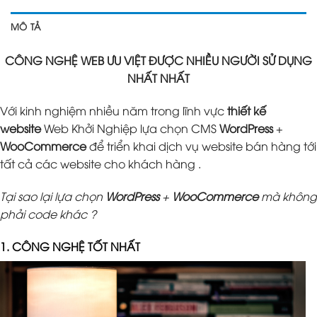
MÔ TẢ
CÔNG NGHỆ WEB ƯU VIỆT ĐƯỢC NHIỀU NGƯỜI SỬ DỤNG
NHẤT NHẤT
Với kinh nghiệm nhiều năm trong lĩnh vực
thiết kế
website
Web Khởi Nghiệp lựa chọn CMS
WordPress
+
WooCommerce
để triển khai dịch vụ website bán hàng tới
tất cả các website cho khách hàng .
Tại sao lại lựa chọn
WordPress
+
WooCommerce
mà không
phải code khác ?
1. CÔNG NGHỆ TỐT NHẤT