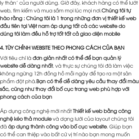
ly thân’ của người dùng. Giờ đây, khách hàng có thể lướt
web, tìm kiếm và mua sắm mọi lúc mọi nơi.
Chúng tôi tự
hào rằng : Chúng tôi là 1 trong những đơn vị thiết kế web
đầu tiên tại Việt nam áp dụng tất cả các website do
dúng tôi làm đều hỗ trợ tốt tất cả giao diện mobile
4. TÙY CHỈNH WEBSITE THEO PHONG CÁCH CỦA BẠN
Với tiêu chí là
đơn giản nhất có thể để bạn quản lý
website dễ dàng nhất
, và thực sự chúng tôi đã làm việc
không ngừng 12h đồng hồ mỗi ngày để tạo ra một sản
phẩm đột phá.
Bạn có thể dễ dàng yêu cầu thay đổi màu
sắc, cũng như thay đổi bố cục trang web phù hợp với
phong cách của bạn
Áp dụng công nghệ mới nhất
Thiết kế web bằng công
nghệ kéo thả module
và dạng lưới của layout chúng tôi
đã
áp dụng thành công vào bố cục website
. Giúp bạn
có thể can thiệp vào bất cứ vị trí nào bạn mong muốn