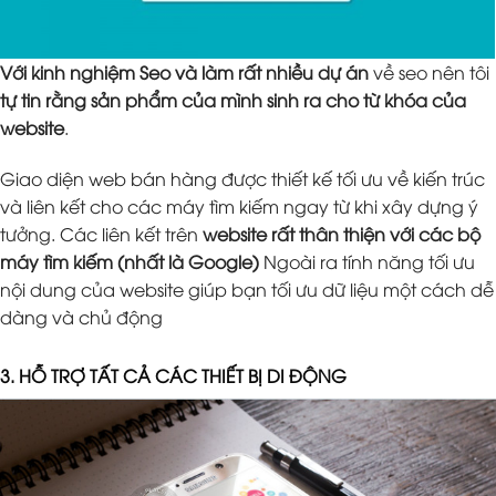
Với kinh nghiệm Seo và làm rất nhiều dự án
về seo nên tôi
tự tin rằng sản phẩm của mình sinh ra cho từ khóa của
website
.
Giao diện web bán hàng được thiết kế tối ưu về kiến trúc
và liên kết cho các máy tìm kiếm ngay từ khi xây dựng ý
tưởng. Các liên kết trên
website rất thân thiện với các bộ
máy tìm kiếm (nhất là Google)
Ngoài ra tính năng tối ưu
nội dung của website giúp bạn tối ưu dữ liệu một cách dễ
dàng và chủ động
3. HỖ TRỢ TẤT CẢ CÁC THIẾT BỊ DI ĐỘNG