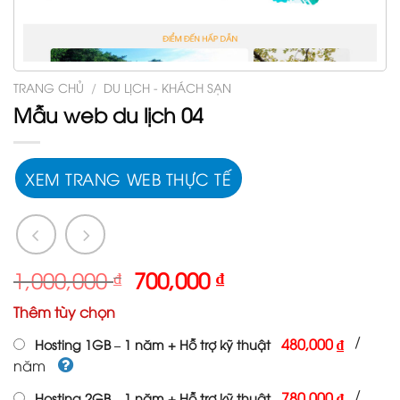
TRANG CHỦ
/
DU LỊCH - KHÁCH SẠN
Mẫu web du lịch 04
XEM TRANG WEB THỰC TẾ
Giá
Giá
1,000,000
₫
700,000
₫
gốc
hiện
Thêm tùy chọn
là:
tại
1,000,000 ₫.
là:
/
480,000 ₫
Hosting 1GB – 1 năm + Hỗ trợ kỹ thuật
700,000 ₫.
năm
/
780,000 ₫
Hosting 2GB – 1 năm + Hỗ trợ kỹ thuật