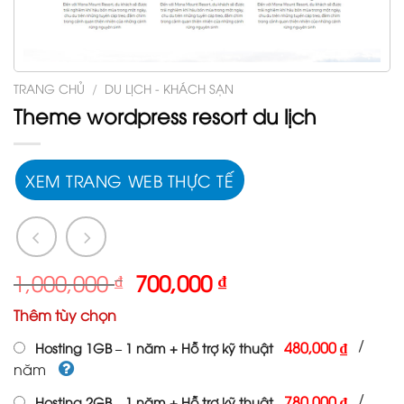
TRANG CHỦ
/
DU LỊCH - KHÁCH SẠN
Theme wordpress resort du lịch
XEM TRANG WEB THỰC TẾ
Giá
Giá
1,000,000
₫
700,000
₫
gốc
hiện
Thêm tùy chọn
là:
tại
1,000,000 ₫.
là:
/
480,000 ₫
Hosting 1GB – 1 năm + Hỗ trợ kỹ thuật
700,000 ₫.
năm
/
780,000 ₫
Hosting 2GB – 1 năm + Hỗ trợ kỹ thuật