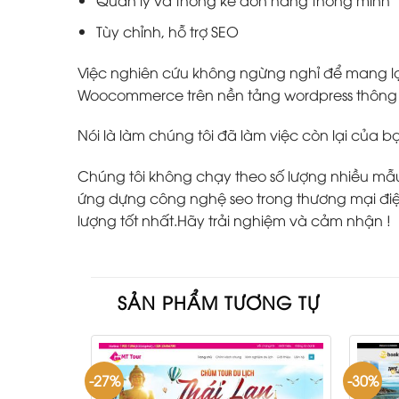
Quản lý và thống kê đơn hàng thông minh
Tùy chỉnh, hỗ trợ SEO
Việc nghiên cứu không ngừng nghỉ để mang lại
Woocommerce trên nền tảng wordpress thông m
Nói là làm chúng tôi đã làm việc còn lại của b
Chúng tôi không chạy theo số lượng nhiều mẫu w
ứng dựng công nghệ seo trong thương mại điện
lượng tốt nhất.Hãy trải nghiệm và cảm nhận !
SẢN PHẨM TƯƠNG TỰ
-27%
-30%