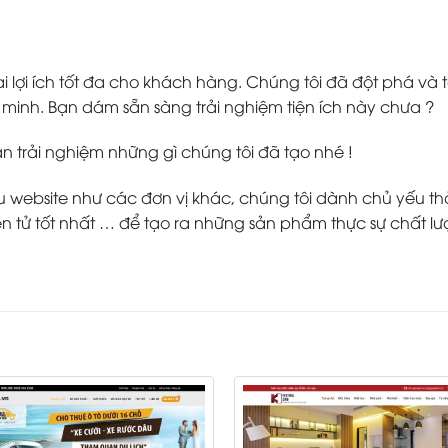
 lợi ích tốt đa cho khách hàng. Chúng tôi đã đột phá v
inh. Bạn dám sẵn sàng trải nghiệm tiện ích này chưa ?
ạn trải nghiệm những gì chúng tôi đã tạo nhé !
ebsite như các đơn vị khác, chúng tôi dành chủ yếu thời g
 tử tốt nhất … để tạo ra những sản phẩm thực sự chất lư