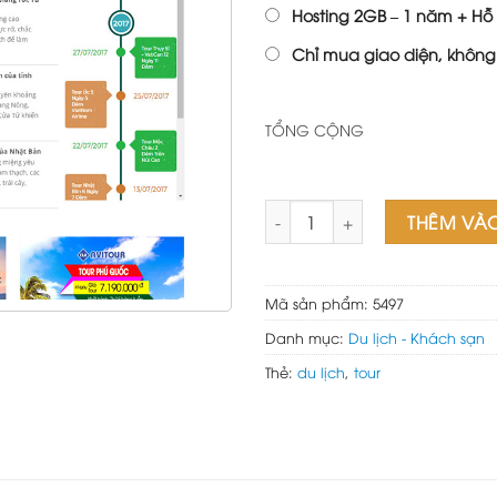
Hosting 2GB – 1 năm + Hỗ 
Chỉ mua giao diện, không
TỔNG CỘNG
Web đặt tour du lịch số lượng
THÊM VÀ
Mã sản phẩm:
5497
Danh mục:
Du lịch - Khách sạn
Thẻ:
du lịch
,
tour