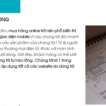
ĐỘNG
phẩm
, mua hàng online trở nên phổ biến thì
 giao diện mobile
.Vì vậy chúng tôi đã nhanh
các sản phầm của chúng tôi ! Tỷ lệ người
o thương mại điện tử. Khác với màn hình
người dùng. Giờ đây, khách hàng có thể lướt
g tôi tự hào rằng : Chúng tôi là 1 trong
m áp dụng tất cả các website do dúng tôi