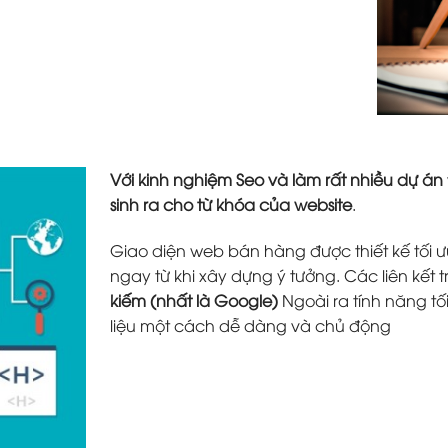
Với kinh nghiệm Seo và làm rất nhiều dự án
sinh ra cho từ khóa của website
.
Giao diện web bán hàng được thiết kế tối ưu
ngay từ khi xây dựng ý tưởng. Các liên kết 
kiếm (nhất là Google)
Ngoài ra tính năng tố
liệu một cách dễ dàng và chủ động