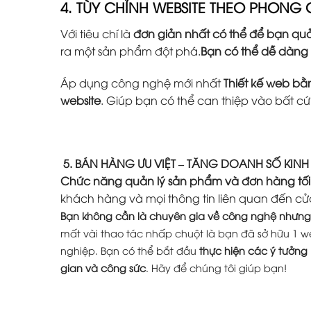
4. TÙY CHỈNH WEBSITE THEO PHONG
Với tiêu chí là
đơn giản nhất có thể để bạn quả
ra một sản phẩm đột phá.
Bạn có thể dễ dàng
Áp dụng công nghệ mới nhất
Thiết kế web b
website
. Giúp bạn có thể can thiệp vào bất c
5. BÁN HÀNG ƯU VIỆT – TĂNG DOANH SỐ KIN
Chức năng quản lý sản phẩm và đơn hàng tối
khách hàng và mọi thông tin liên quan đến cử
Bạn không cần là chuyên gia về công nghệ nhưng 
mất vài thao tác nhấp chuột là bạn đã sở hữu 1 w
nghiệp. Bạn có thể bắt đầu
thực hiện các ý tưởng
gian và công sức
. Hãy để chúng tôi giúp bạn!