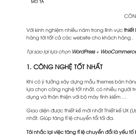
MÔ TẢ
CÔNG
Với kinh nghiệm nhiều năm trong lĩnh vực
thiết
hàng tới tất cả các website cho khách hàng .
Tại sao lại lựa chọn
WordPress
+
WooCommerc
1. CÔNG NGHỆ TỐT NHẤT
Khi có ý tưởng xây dựng mẫu themes bán hàn
lựa chọn công nghệ tốt nhất, có nhiều người tr
dụng và thân thiện với bộ máy tình kiếm …
Giao diện được thiết kế mới nhất Thiết kế UX (U
nhất. Giúp tăng tỉ lệ chuyển tổi tối đa.
Tôi nhắc lại việc tăng tỉ lệ chuyển đổi là yếu 