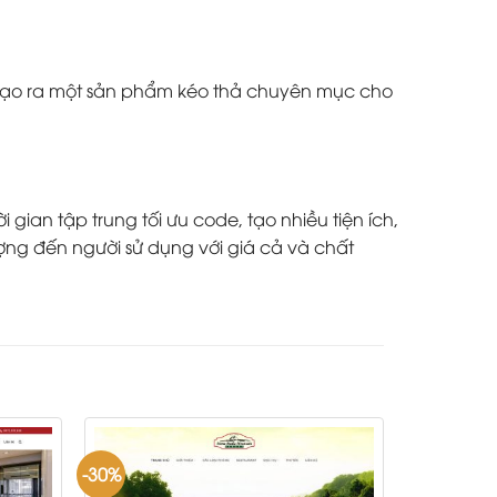
à tạo ra một sản phẩm kéo thả chuyên mục cho
ian tập trung tối ưu code, tạo nhiều tiện ích,
ợng đến người sử dụng với giá cả và chất
-30%