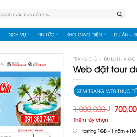
:
DỊCH VỤ
TIN TỨC
KHO GIAO DIỆN
DỰ ÁN – 
TRANG CHỦ
/
DU LỊCH - KHÁC
Web đặt tour du
XEM TRANG WEB THỰC TẾ
Giá
1,000,000
₫
700,0
gốc
Thêm tùy chọn
là:
1,000,
Hosting 1GB – 1 năm + Hỗ 