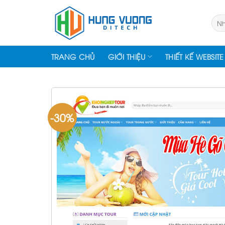
Skip
to
Tìm
kiếm
content
TRANG CHỦ
GIỚI THIỆU
THIẾT KẾ WEBSITE
-30%