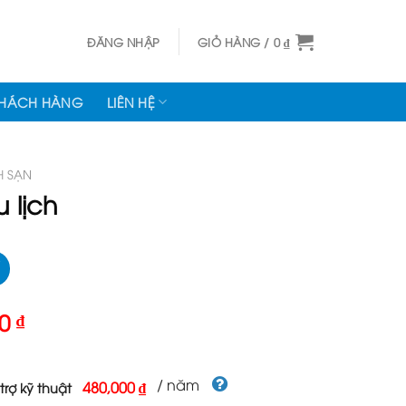
ĐĂNG NHẬP
GIỎ HÀNG /
0
₫
KHÁCH HÀNG
LIÊN HỆ
H SẠN
 lịch
Giá
00
₫
hiện
tại
000 ₫.
là:
/ năm
480,000 ₫
trợ kỹ thuật