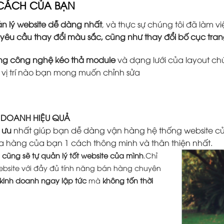
 CÁCH CỦA BẠN
n lý website dễ dàng nhất
, và thực sự chúng tôi đã làm
 yêu cầu thay đổi màu sắc, cũng như thay đổi bố cục tr
ằng công nghệ kéo thả module
và dạng lưới của layout ch
ứ vị trí nào bạn mong muốn chỉnh sửa
H DOANH HIỆU QUẢ
 ưu
nhất giúp bạn dễ dàng vận hàng hệ thống website củ
a hàng của bạn 1 cách thông minh và thân thiện nhất.
cũng sẽ tự quản lý tốt website của mình
.Chỉ
ebsite với đầy đủ tính năng bán hàng chuyên
 kinh doanh ngay lập tức
mà
không tốn thời