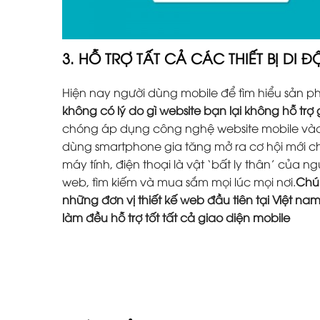
3. HỖ TRỢ TẤT CẢ CÁC THIẾT BỊ DI 
Hiện nay người dùng mobile để tìm hiểu sản 
không có lý do gì website bạn lại không hỗ trợ
chóng áp dụng công nghệ website mobile vào 
dùng smartphone gia tăng mở ra cơ hội mới ch
máy tính, điện thoại là vật ‘bất ly thân’ của 
web, tìm kiếm và mua sắm mọi lúc mọi nơi.
Chún
những đơn vị thiết kế web đầu tiên tại Việt na
làm đều hỗ trợ tốt tất cả giao diện mobile