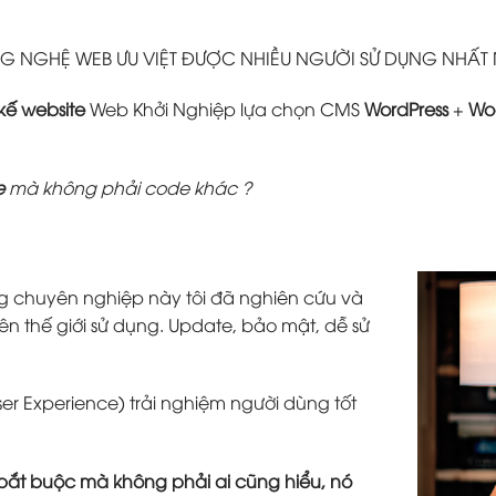
 NGHỆ WEB ƯU VIỆT ĐƯỢC NHIỀU NGƯỜI SỬ DỤNG NHẤT
 kế website
Web Khởi Nghiệp lựa chọn CMS
WordPress
+
Wo
e
mà không phải code khác ?
g chuyên nghiệp này tôi đã nghiên cứu và
ên thế giới sử dụng. Update, bảo mật, dễ sử
ser Experience) trải nghiệm người dùng tốt
tố bắt buộc mà không phải ai cũng hiểu, nó