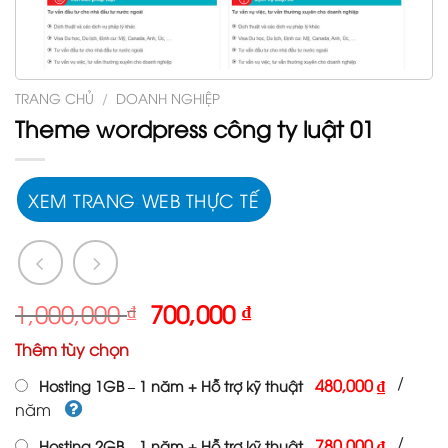
TRANG CHỦ
/
DOANH NGHIỆP
Theme wordpress công ty luật 01
XEM TRANG WEB THỰC TẾ
Giá
Giá
1,000,000
₫
700,000
₫
gốc
hiện
Thêm tùy chọn
là:
tại
1,000,000 ₫.
là:
/
480,000 ₫
Hosting 1GB – 1 năm + Hỗ trợ kỹ thuật
700,000 ₫.
năm
/
780,000 ₫
Hosting 2GB – 1 năm + Hỗ trợ kỹ thuật