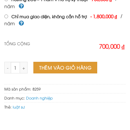
năm
/
-
1,800,000 ₫
Chỉ mua giao diện, không cần hỗ trợ
năm
TỔNG CỘNG
700,000 ₫
Theme wordpress công ty luật 01 số lượng
THÊM VÀO GIỎ HÀNG
Mã sản phẩm:
8259
Danh mục:
Doanh nghiệp
Thẻ:
luật sư