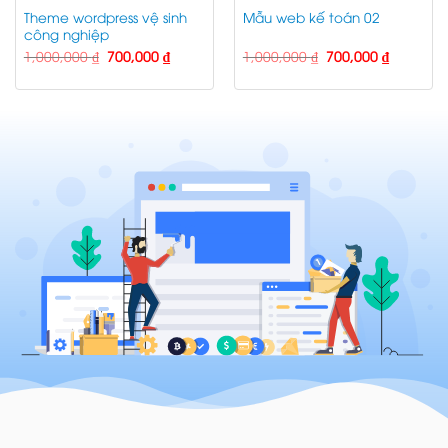
Theme wordpress vệ sinh
Mẫu web kế toán 02
công nghiệp
Giá
Giá
Giá
Giá
1,000,000
₫
700,000
₫
1,000,000
₫
700,000
₫
gốc
hiện
gốc
hiện
là:
tại
là:
tại
1,000,000 ₫.
là:
1,000,000 ₫.
là:
 ₫.
700,000 ₫.
700,000 