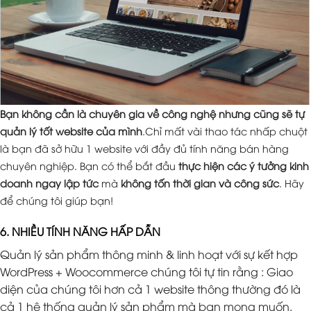
Bạn không cần là chuyên gia về công nghệ nhưng cũng sẽ tự
quản lý tốt website của mình
.Chỉ mất vài thao tác nhấp chuột
là bạn đã sở hữu 1 website với đầy đủ tính năng bán hàng
chuyên nghiệp. Bạn có thể bắt đầu
thực hiện các ý tưởng kinh
doanh ngay lập tức
mà
không tốn thời gian và công sức
. Hãy
để chúng tôi giúp bạn!
6. NHIỀU TÍNH NĂNG HẤP DẪN
Quản lý sản phẩm thông minh & linh hoạt với sự kết hợp
WordPress + Woocommerce chúng tôi tự tin rằng : Giao
diện của chúng tôi hơn cả 1 website thông thường đó là
cả 1 hệ thống quản lý sản phẩm mà bạn mong muốn.