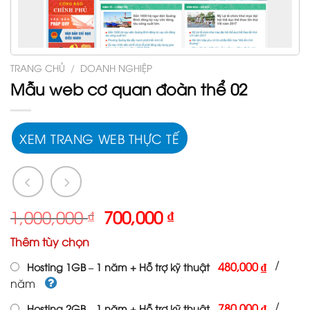
TRANG CHỦ
/
DOANH NGHIỆP
Mẫu web cơ quan đoàn thể 02
XEM TRANG WEB THỰC TẾ
Giá
Giá
1,000,000
₫
700,000
₫
gốc
hiện
Thêm tùy chọn
là:
tại
1,000,000 ₫.
là:
/
480,000 ₫
Hosting 1GB – 1 năm + Hỗ trợ kỹ thuật
700,000 ₫.
năm
/
780,000 ₫
Hosting 2GB – 1 năm + Hỗ trợ kỹ thuật