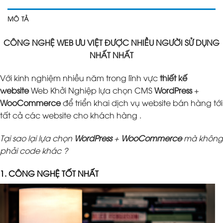
MÔ TẢ
CÔNG NGHỆ WEB ƯU VIỆT ĐƯỢC NHIỀU NGƯỜI SỬ DỤNG
NHẤT NHẤT
Với kinh nghiệm nhiều năm trong lĩnh vực
thiết kế
website
Web Khởi Nghiệp lựa chọn CMS
WordPress
+
WooCommerce
để triển khai dịch vụ website bán hàng tới
tất cả các website cho khách hàng .
Tại sao lại lựa chọn
WordPress
+
WooCommerce
mà không
phải code khác ?
1. CÔNG NGHỆ TỐT NHẤT