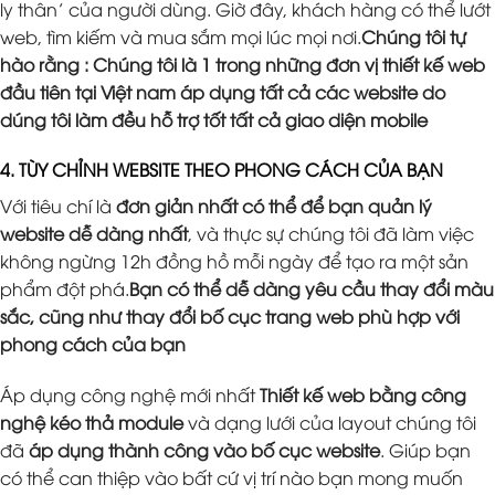
ly thân’ của người dùng. Giờ đây, khách hàng có thể lướt
web, tìm kiếm và mua sắm mọi lúc mọi nơi.
Chúng tôi tự
hào rằng : Chúng tôi là 1 trong những đơn vị thiết kế web
đầu tiên tại Việt nam áp dụng tất cả các website do
dúng tôi làm đều hỗ trợ tốt tất cả giao diện mobile
4. TÙY CHỈNH WEBSITE THEO PHONG CÁCH CỦA BẠN
Với tiêu chí là
đơn giản nhất có thể để bạn quản lý
website dễ dàng nhất
, và thực sự chúng tôi đã làm việc
không ngừng 12h đồng hồ mỗi ngày để tạo ra một sản
phẩm đột phá.
Bạn có thể dễ dàng yêu cầu thay đổi màu
sắc, cũng như thay đổi bố cục trang web phù hợp với
phong cách của bạn
Áp dụng công nghệ mới nhất
Thiết kế web bằng công
nghệ kéo thả module
và dạng lưới của layout chúng tôi
đã
áp dụng thành công vào bố cục website
. Giúp bạn
có thể can thiệp vào bất cứ vị trí nào bạn mong muốn