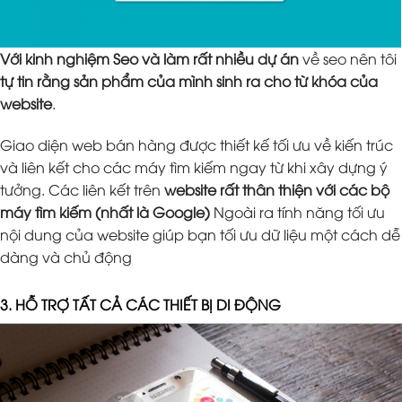
Với kinh nghiệm Seo và làm rất nhiều dự án
về seo nên tôi
tự tin rằng sản phẩm của mình sinh ra cho từ khóa của
website
.
Giao diện web bán hàng được thiết kế tối ưu về kiến trúc
và liên kết cho các máy tìm kiếm ngay từ khi xây dựng ý
tưởng. Các liên kết trên
website rất thân thiện với các bộ
máy tìm kiếm (nhất là Google)
Ngoài ra tính năng tối ưu
nội dung của website giúp bạn tối ưu dữ liệu một cách dễ
dàng và chủ động
3. HỖ TRỢ TẤT CẢ CÁC THIẾT BỊ DI ĐỘNG