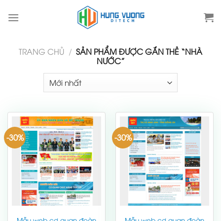
Skip
to
content
TRANG CHỦ
/
SẢN PHẨM ĐƯỢC GẮN THẺ “NHÀ
NƯỚC”
-30%
-30%
Mẫu web cơ quan đoàn
Mẫu web cơ quan đoàn