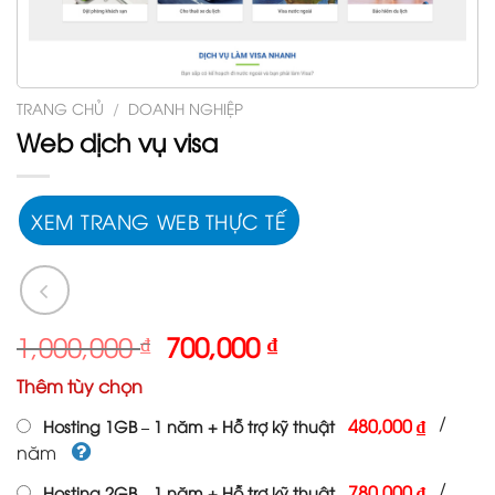
TRANG CHỦ
/
DOANH NGHIỆP
Web dịch vụ visa
XEM TRANG WEB THỰC TẾ
Giá
Giá
1,000,000
₫
700,000
₫
gốc
hiện
Thêm tùy chọn
là:
tại
1,000,000 ₫.
là:
/
480,000 ₫
Hosting 1GB – 1 năm + Hỗ trợ kỹ thuật
700,000 ₫.
năm
/
780,000 ₫
Hosting 2GB – 1 năm + Hỗ trợ kỹ thuật