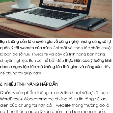
Bạn không cần là chuyên gia về công nghệ nhưng cũng sẽ tự
quản lý tốt website của mình
.Chỉ mất vài thao tác nhấp chuột
là bạn đã sở hữu 1 website với đầy đủ tính năng bán hàng
chuyên nghiệp. Bạn có thể bắt đầu
thực hiện các ý tưởng kinh
doanh ngay lập tức
mà
không tốn thời gian và công sức
. Hãy
để chúng tôi giúp bạn!
6. NHIỀU TÍNH NĂNG HẤP DẪN
Quản lý sản phẩm thông minh & linh hoạt với sự kết hợp
WordPress + Woocommerce chúng tôi tự tin rằng : Giao
diện của chúng tôi hơn cả 1 website thông thường đó là
cả 1 hệ thống quản lý sản phẩm mà bạn mong muốn.