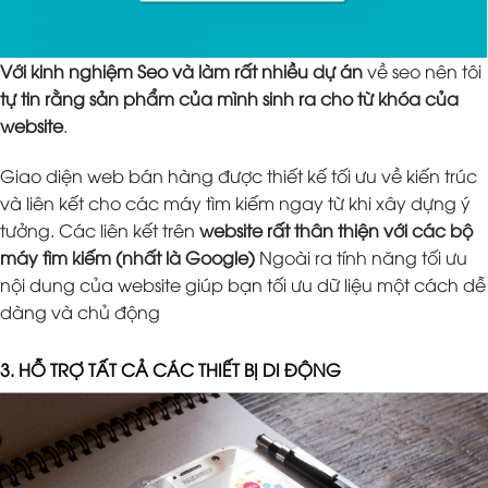
Với kinh nghiệm Seo và làm rất nhiều dự án
về seo nên tôi
tự tin rằng sản phẩm của mình sinh ra cho từ khóa của
website
.
Giao diện web bán hàng được thiết kế tối ưu về kiến trúc
và liên kết cho các máy tìm kiếm ngay từ khi xây dựng ý
tưởng. Các liên kết trên
website rất thân thiện với các bộ
máy tìm kiếm (nhất là Google)
Ngoài ra tính năng tối ưu
nội dung của website giúp bạn tối ưu dữ liệu một cách dễ
dàng và chủ động
3. HỖ TRỢ TẤT CẢ CÁC THIẾT BỊ DI ĐỘNG