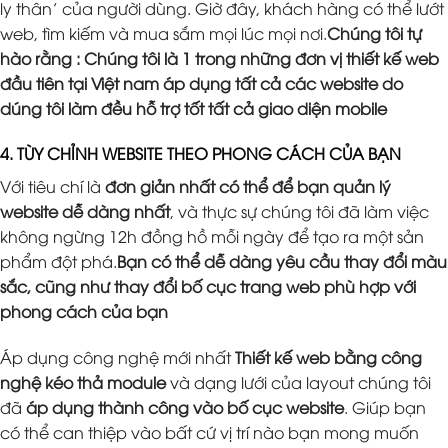
ly thân’ của người dùng. Giờ đây, khách hàng có thể lướt
web, tìm kiếm và mua sắm mọi lúc mọi nơi.
Chúng tôi tự
hào rằng : Chúng tôi là 1 trong những đơn vị thiết kế web
đầu tiên tại Việt nam áp dụng tất cả các website do
dúng tôi làm đều hỗ trợ tốt tất cả giao diện mobile
4. TÙY CHỈNH WEBSITE THEO PHONG CÁCH CỦA BẠN
Với tiêu chí là
đơn giản nhất có thể để bạn quản lý
website dễ dàng nhất
, và thực sự chúng tôi đã làm việc
không ngừng 12h đồng hồ mỗi ngày để tạo ra một sản
phẩm đột phá.
Bạn có thể dễ dàng yêu cầu thay đổi màu
sắc, cũng như thay đổi bố cục trang web phù hợp với
phong cách của bạn
Áp dụng công nghệ mới nhất
Thiết kế web bằng công
nghệ kéo thả module
và dạng lưới của layout chúng tôi
đã
áp dụng thành công vào bố cục website
. Giúp bạn
có thể can thiệp vào bất cứ vị trí nào bạn mong muốn