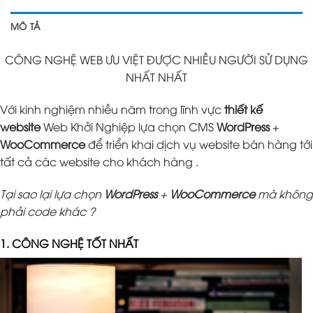
MÔ TẢ
CÔNG NGHỆ WEB ƯU VIỆT ĐƯỢC NHIỀU NGƯỜI SỬ DỤNG
NHẤT NHẤT
Với kinh nghiệm nhiều năm trong lĩnh vực
thiết kế
website
Web Khởi Nghiệp lựa chọn CMS
WordPress
+
WooCommerce
để triển khai dịch vụ website bán hàng tới
tất cả các website cho khách hàng .
Tại sao lại lựa chọn
WordPress
+
WooCommerce
mà không
phải code khác ?
1. CÔNG NGHỆ TỐT NHẤT