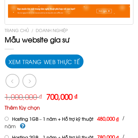
TRANG CHỦ
/
DOANH NGHIỆP
Mẫu website gia sư
XEM TRANG WEB THỰC TẾ
Giá
Giá
1,000,000
₫
700,000
₫
gốc
hiện
Thêm tùy chọn
là:
tại
1,000,000 ₫.
là:
/
480,000 ₫
Hosting 1GB – 1 năm + Hỗ trợ kỹ thuật
700,000 ₫.
năm
/
780,000 ₫
Hosting 2GB – 1 năm + Hỗ trợ kỹ thuật