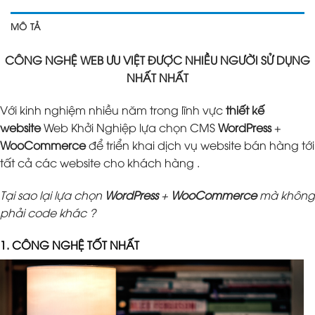
MÔ TẢ
CÔNG NGHỆ WEB ƯU VIỆT ĐƯỢC NHIỀU NGƯỜI SỬ DỤNG
NHẤT NHẤT
Với kinh nghiệm nhiều năm trong lĩnh vực
thiết kế
website
Web Khởi Nghiệp lựa chọn CMS
WordPress
+
WooCommerce
để triển khai dịch vụ website bán hàng tới
tất cả các website cho khách hàng .
Tại sao lại lựa chọn
WordPress
+
WooCommerce
mà không
phải code khác ?
1. CÔNG NGHỆ TỐT NHẤT