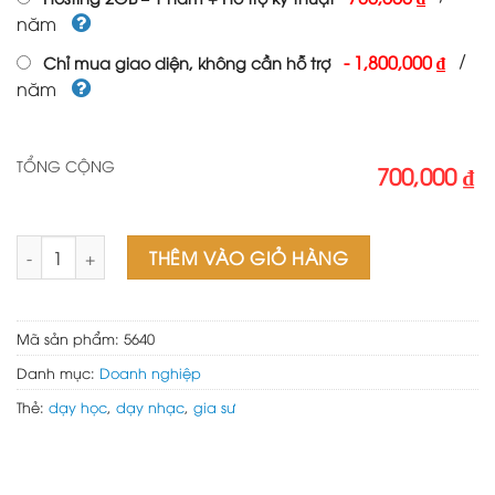
năm
/
-
1,800,000 ₫
Chỉ mua giao diện, không cần hỗ trợ
năm
TỔNG CỘNG
700,000 ₫
Mẫu website gia sư số lượng
THÊM VÀO GIỎ HÀNG
Mã sản phẩm:
5640
Danh mục:
Doanh nghiệp
Thẻ:
dạy học
,
dạy nhạc
,
gia sư