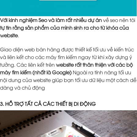
Với kinh nghiệm Seo và làm rất nhiều dự án
về seo nên tôi
tự tin rằng sản phẩm của mình sinh ra cho từ khóa của
website
.
Giao diện web bán hàng được thiết kế tối ưu về kiến trúc
và liên kết cho các máy tìm kiếm ngay từ khi xây dựng ý
tưởng. Các liên kết trên
website rất thân thiện với các bộ
máy tìm kiếm (nhất là Google)
Ngoài ra tính năng tối ưu
nội dung của website giúp bạn tối ưu dữ liệu một cách dễ
dàng và chủ động
3. HỖ TRỢ TẤT CẢ CÁC THIẾT BỊ DI ĐỘNG