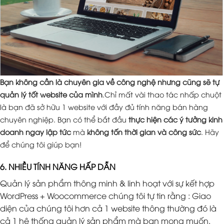
Bạn không cần là chuyên gia về công nghệ nhưng cũng sẽ tự
quản lý tốt website của mình
.Chỉ mất vài thao tác nhấp chuột
là bạn đã sở hữu 1 website với đầy đủ tính năng bán hàng
chuyên nghiệp. Bạn có thể bắt đầu
thực hiện các ý tưởng kinh
doanh ngay lập tức
mà
không tốn thời gian và công sức
. Hãy
để chúng tôi giúp bạn!
6. NHIỀU TÍNH NĂNG HẤP DẪN
Quản lý sản phẩm thông minh & linh hoạt với sự kết hợp
WordPress + Woocommerce chúng tôi tự tin rằng : Giao
diện của chúng tôi hơn cả 1 website thông thường đó là
cả 1 hệ thống quản lý sản phẩm mà bạn mong muốn.