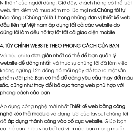
ly thân’ của người dùng. Giờ đây, khách hàng có thể lướt
web, tìm kiếm và mua sắm mọi lúc mọi nơi.
Chúng tôi tự
hào rằng : Chúng tôi là 1 trong những đơn vị thiết kế web
đầu tiên tại Việt nam áp dụng tất cả các website do
dúng tôi làm đều hỗ trợ tốt tất cả giao diện mobile
4. TÙY CHỈNH WEBSITE THEO PHONG CÁCH CỦA BẠN
Với tiêu chí là
đơn giản nhất có thể để bạn quản lý
website dễ dàng nhất
, và thực sự chúng tôi đã làm việc
không ngừng 12h đồng hồ mỗi ngày để tạo ra một sản
phẩm đột phá.
Bạn có thể dễ dàng yêu cầu thay đổi màu
sắc, cũng như thay đổi bố cục trang web phù hợp với
phong cách của bạn
Áp dụng công nghệ mới nhất
Thiết kế web bằng công
nghệ kéo thả module
và dạng lưới của layout chúng tôi
đã
áp dụng thành công vào bố cục website
. Giúp bạn
có thể can thiệp vào bất cứ vị trí nào bạn mong muốn