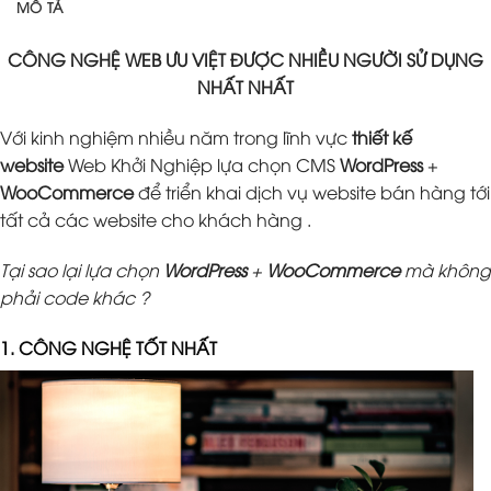
MÔ TẢ
CÔNG NGHỆ WEB ƯU VIỆT ĐƯỢC NHIỀU NGƯỜI SỬ DỤNG
NHẤT NHẤT
Với kinh nghiệm nhiều năm trong lĩnh vực
thiết kế
website
Web Khởi Nghiệp lựa chọn CMS
WordPress
+
WooCommerce
để triển khai dịch vụ website bán hàng tới
tất cả các website cho khách hàng .
Tại sao lại lựa chọn
WordPress
+
WooCommerce
mà không
phải code khác ?
1. CÔNG NGHỆ TỐT NHẤT