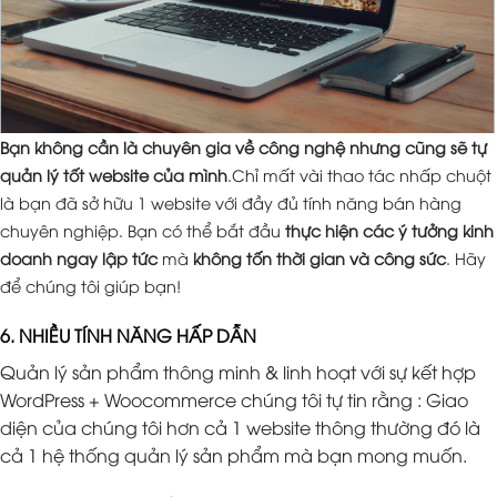
Bạn không cần là chuyên gia về công nghệ nhưng cũng sẽ tự
quản lý tốt website của mình
.Chỉ mất vài thao tác nhấp chuột
là bạn đã sở hữu 1 website với đầy đủ tính năng bán hàng
chuyên nghiệp. Bạn có thể bắt đầu
thực hiện các ý tưởng kinh
doanh ngay lập tức
mà
không tốn thời gian và công sức
. Hãy
để chúng tôi giúp bạn!
6. NHIỀU TÍNH NĂNG HẤP DẪN
Quản lý sản phẩm thông minh & linh hoạt với sự kết hợp
WordPress + Woocommerce chúng tôi tự tin rằng : Giao
diện của chúng tôi hơn cả 1 website thông thường đó là
cả 1 hệ thống quản lý sản phẩm mà bạn mong muốn.