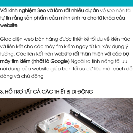
Với kinh nghiệm Seo và làm rất nhiều dự án
về seo nên tôi
tự tin rằng sản phẩm của mình sinh ra cho từ khóa của
website
.
Giao diện web bán hàng được thiết kế tối ưu về kiến trúc
và liên kết cho các máy tìm kiếm ngay từ khi xây dựng ý
tưởng. Các liên kết trên
website rất thân thiện với các bộ
máy tìm kiếm (nhất là Google)
Ngoài ra tính năng tối ưu
nội dung của website giúp bạn tối ưu dữ liệu một cách dễ
dàng và chủ động
3. HỖ TRỢ TẤT CẢ CÁC THIẾT BỊ DI ĐỘNG