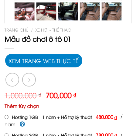
TRANG CHỦ
/
XE HƠI - THỂ THAO
Mẫu đồ chơi ô tô 01
XEM TRANG WEB THỰC TẾ
Giá
Giá
1,000,000
₫
700,000
₫
gốc
hiện
Thêm tùy chọn
là:
tại
1,000,000 ₫.
là:
/
480,000 ₫
Hosting 1GB – 1 năm + Hỗ trợ kỹ thuật
700,000 ₫.
năm
/
780,000 ₫
Hosting 2GB – 1 năm + Hỗ trợ kỹ thuật