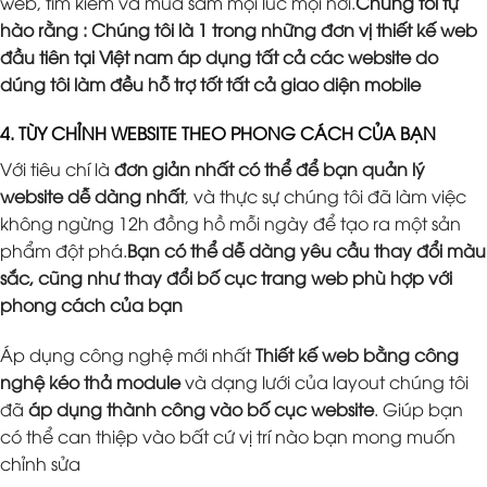
web, tìm kiếm và mua sắm mọi lúc mọi nơi.
Chúng tôi tự
hào rằng : Chúng tôi là 1 trong những đơn vị thiết kế web
đầu tiên tại Việt nam áp dụng tất cả các website do
dúng tôi làm đều hỗ trợ tốt tất cả giao diện mobile
4. TÙY CHỈNH WEBSITE THEO PHONG CÁCH CỦA BẠN
Với tiêu chí là
đơn giản nhất có thể để bạn quản lý
website dễ dàng nhất
, và thực sự chúng tôi đã làm việc
không ngừng 12h đồng hồ mỗi ngày để tạo ra một sản
phẩm đột phá.
Bạn có thể dễ dàng yêu cầu thay đổi màu
sắc, cũng như thay đổi bố cục trang web phù hợp với
phong cách của bạn
Áp dụng công nghệ mới nhất
Thiết kế web bằng công
nghệ kéo thả module
và dạng lưới của layout chúng tôi
đã
áp dụng thành công vào bố cục website
. Giúp bạn
có thể can thiệp vào bất cứ vị trí nào bạn mong muốn
chỉnh sửa