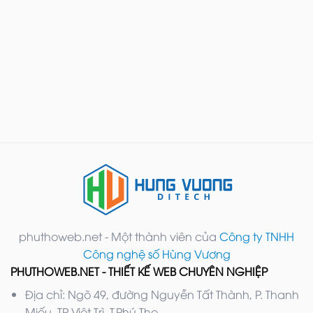
phuthoweb.net - Một thành viên của
Công ty TNHH
Công nghệ số Hùng Vương
PHUTHOWEB.NET - THIẾT KẾ WEB CHUYÊN NGHIỆP
Địa chỉ: Ngõ 49, đường Nguyễn Tất Thành, P. Thanh
Miếu, TP Việt Trì, T.Phú Thọ