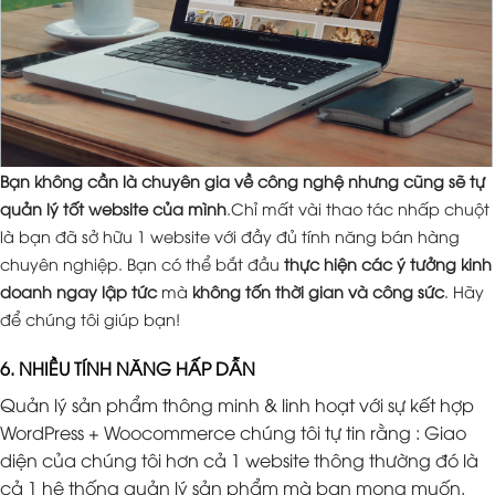
Bạn không cần là chuyên gia về công nghệ nhưng cũng sẽ tự
quản lý tốt website của mình
.Chỉ mất vài thao tác nhấp chuột
là bạn đã sở hữu 1 website với đầy đủ tính năng bán hàng
chuyên nghiệp. Bạn có thể bắt đầu
thực hiện các ý tưởng kinh
doanh ngay lập tức
mà
không tốn thời gian và công sức
. Hãy
để chúng tôi giúp bạn!
6. NHIỀU TÍNH NĂNG HẤP DẪN
Quản lý sản phẩm thông minh & linh hoạt với sự kết hợp
WordPress + Woocommerce chúng tôi tự tin rằng : Giao
diện của chúng tôi hơn cả 1 website thông thường đó là
cả 1 hệ thống quản lý sản phẩm mà bạn mong muốn.