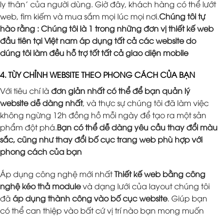
ly thân’ của người dùng. Giờ đây, khách hàng có thể lướt
web, tìm kiếm và mua sắm mọi lúc mọi nơi.
Chúng tôi tự
hào rằng : Chúng tôi là 1 trong những đơn vị thiết kế web
đầu tiên tại Việt nam áp dụng tất cả các website do
dúng tôi làm đều hỗ trợ tốt tất cả giao diện mobile
4. TÙY CHỈNH WEBSITE THEO PHONG CÁCH CỦA BẠN
Với tiêu chí là
đơn giản nhất có thể để bạn quản lý
website dễ dàng nhất
, và thực sự chúng tôi đã làm việc
không ngừng 12h đồng hồ mỗi ngày để tạo ra một sản
phẩm đột phá.
Bạn có thể dễ dàng yêu cầu thay đổi màu
sắc, cũng như thay đổi bố cục trang web phù hợp với
phong cách của bạn
Áp dụng công nghệ mới nhất
Thiết kế web bằng công
nghệ kéo thả module
và dạng lưới của layout chúng tôi
đã
áp dụng thành công vào bố cục website
. Giúp bạn
có thể can thiệp vào bất cứ vị trí nào bạn mong muốn