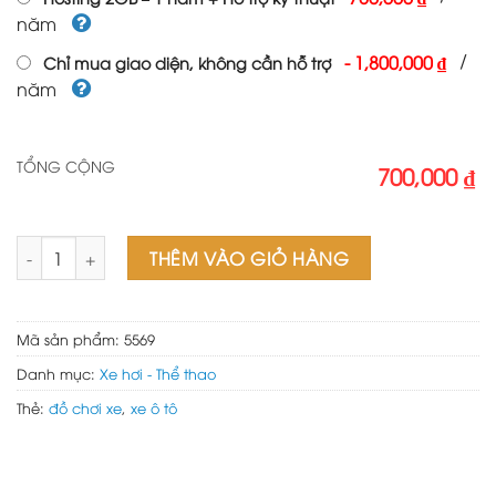
năm
/
-
1,800,000 ₫
Chỉ mua giao diện, không cần hỗ trợ
năm
TỔNG CỘNG
700,000 ₫
Web đồ chơi xe số lượng
THÊM VÀO GIỎ HÀNG
Mã sản phẩm:
5569
Danh mục:
Xe hơi - Thể thao
Thẻ:
đồ chơi xe
,
xe ô tô