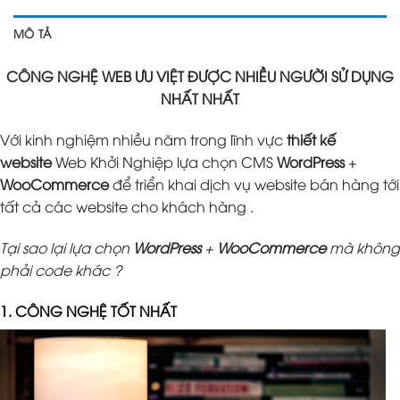
MÔ TẢ
CÔNG NGHỆ WEB ƯU VIỆT ĐƯỢC NHIỀU NGƯỜI SỬ DỤNG
NHẤT NHẤT
Với kinh nghiệm nhiều năm trong lĩnh vực
thiết kế
website
Web Khởi Nghiệp lựa chọn CMS
WordPress
+
WooCommerce
để triển khai dịch vụ website bán hàng tới
tất cả các website cho khách hàng .
Tại sao lại lựa chọn
WordPress
+
WooCommerce
mà không
phải code khác ?
1. CÔNG NGHỆ TỐT NHẤT