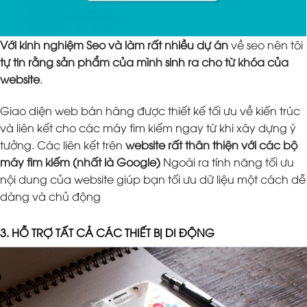
Với kinh nghiệm Seo và làm rất nhiều dự án
về seo nên tôi
tự tin rằng sản phẩm của mình sinh ra cho từ khóa của
website
.
Giao diện web bán hàng được thiết kế tối ưu về kiến trúc
và liên kết cho các máy tìm kiếm ngay từ khi xây dựng ý
tưởng. Các liên kết trên
website rất thân thiện với các bộ
máy tìm kiếm (nhất là Google)
Ngoài ra tính năng tối ưu
nội dung của website giúp bạn tối ưu dữ liệu một cách dễ
dàng và chủ động
3. HỖ TRỢ TẤT CẢ CÁC THIẾT BỊ DI ĐỘNG