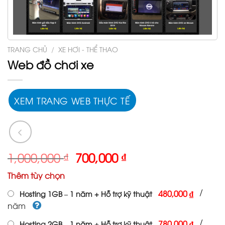
TRANG CHỦ
/
XE HƠI - THỂ THAO
Web đồ chơi xe
XEM TRANG WEB THỰC TẾ
Giá
Giá
1,000,000
₫
700,000
₫
gốc
hiện
Thêm tùy chọn
là:
tại
1,000,000 ₫.
là:
/
480,000 ₫
Hosting 1GB – 1 năm + Hỗ trợ kỹ thuật
700,000 ₫.
năm
/
780,000 ₫
Hosting 2GB – 1 năm + Hỗ trợ kỹ thuật