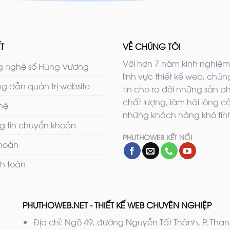
T
VỀ CHÚNG TÔI
Với hơn 7 năm kinh nghiệm
 nghệ số Hùng Vương
lĩnh vực thiết kế web, chúng
g dẫn quản trị website
tin cho ra đời những sản 
chất lượng, làm hài lòng c
 hệ
những khách hàng khó tính
g tin chuyển khoản
PHUTHOWEB KẾT NỐI
khoản
h toán
PHUTHOWEB.NET - THIẾT KẾ WEB CHUYÊN NGHIỆP
Địa chỉ: Ngõ 49, đường Nguyễn Tất Thành, P. Thanh M