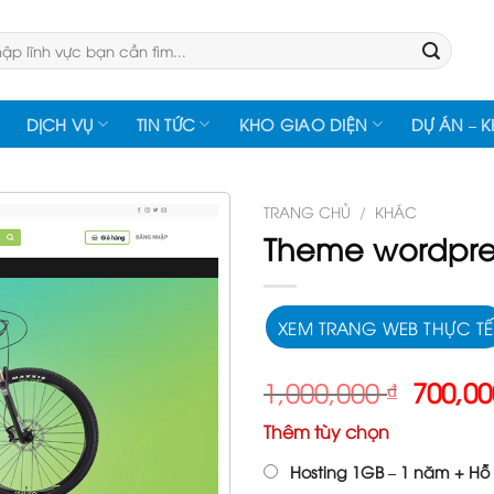
:
DỊCH VỤ
TIN TỨC
KHO GIAO DIỆN
DỰ ÁN – 
TRANG CHỦ
/
KHÁC
Theme wordpre
XEM TRANG WEB THỰC TẾ
Giá
1,000,000
₫
700,0
gốc
Thêm tùy chọn
là:
1,000,
Hosting 1GB – 1 năm + Hỗ 