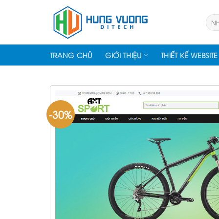
Skip
to
Tìm
kiếm
content
TRANG CHỦ
GIỚI THIỆU
THIẾT KẾ WEBSITE
-30%