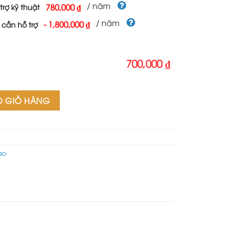
700,000 ₫.
/ năm
780,000 ₫
trợ kỹ thuật
/ năm
-
1,800,000 ₫
 cần hỗ trợ
700,000 ₫
thao số lượng
O GIỎ HÀNG
ao