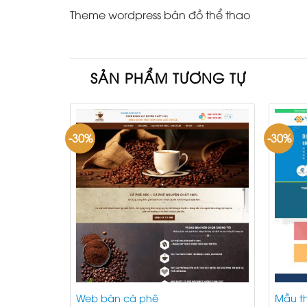
Theme wordpress bán đồ thể thao
SẢN PHẨM TƯƠNG TỰ
-30%
-30%
ước
Web bán cà phê
Mẫu th