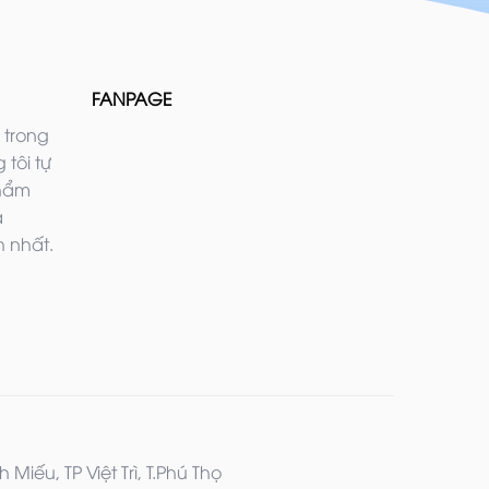
FANPAGE
 trong
 tôi tự
phẩm
ả
 nhất.
iếu, TP Việt Trì, T.Phú Thọ