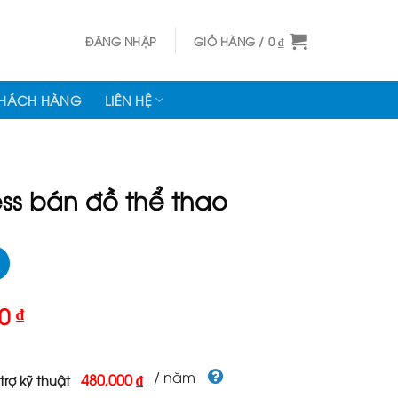
ĐĂNG NHẬP
GIỎ HÀNG /
0
₫
KHÁCH HÀNG
LIÊN HỆ
ss bán đồ thể thao
Giá
00
₫
hiện
tại
000 ₫.
là:
/ năm
480,000 ₫
trợ kỹ thuật