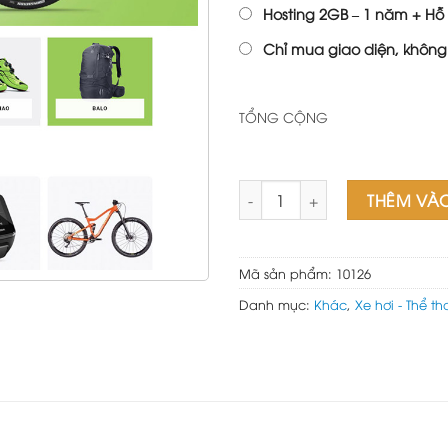
Hosting 2GB – 1 năm + Hỗ 
Chỉ mua giao diện, không
TỔNG CỘNG
Theme wordpress bán đồ thể 
THÊM VÀ
Mã sản phẩm:
10126
Danh mục:
Khác
,
Xe hơi - Thể th