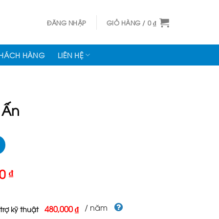
ĐĂNG NHẬP
GIỎ HÀNG /
0
₫
KHÁCH HÀNG
LIÊN HỆ
 Ấn
Giá
00
₫
hiện
tại
000 ₫.
là:
/ năm
480,000 ₫
trợ kỹ thuật