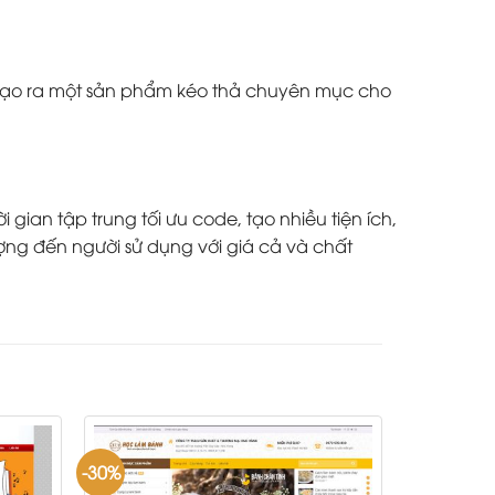
à tạo ra một sản phẩm kéo thả chuyên mục cho
ian tập trung tối ưu code, tạo nhiều tiện ích,
ợng đến người sử dụng với giá cả và chất
-30%