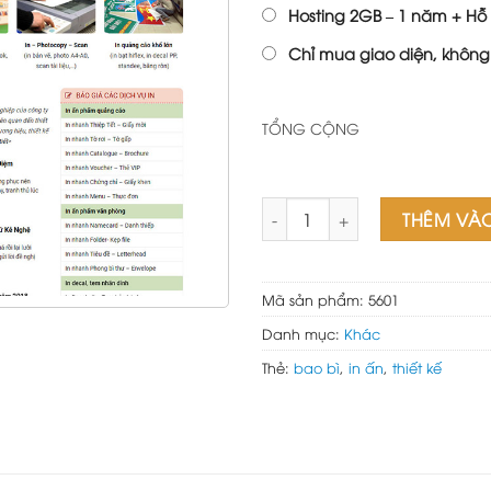
Hosting 2GB – 1 năm + Hỗ 
Chỉ mua giao diện, không
TỔNG CỘNG
Mẫu Website In Ấn số lượng
THÊM VÀ
Mã sản phẩm:
5601
Danh mục:
Khác
Thẻ:
bao bì
,
in ấn
,
thiết kế