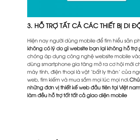
3. HỖ TRỢ TẤT CẢ CÁC THIẾT BỊ DI 
Hiện nay người dùng mobile để tìm hiểu sản 
không có lý do gì website bạn lại không hỗ trợ
chóng áp dụng công nghệ website mobile vào 
dùng smartphone gia tăng mở ra cơ hội mới ch
máy tính, điện thoại là vật ‘bất ly thân’ của 
web, tìm kiếm và mua sắm mọi lúc mọi nơi.
Chún
những đơn vị thiết kế web đầu tiên tại Việt na
làm đều hỗ trợ tốt tất cả giao diện mobile