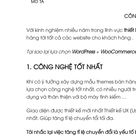
MÔ TẢ
CÔNG
Với kinh nghiệm nhiều năm trong lĩnh vực
thiết
hàng tới tất cả các website cho khách hàng .
Tại sao lại lựa chọn
WordPress
+
WooCommerc
1. CÔNG NGHỆ TỐT NHẤT
Khi có ý tưởng xây dựng mẫu themes bán hàn
lựa chọn công nghệ tốt nhất, có nhiều người tr
dụng và thân thiện với bộ máy tình kiếm …
Giao diện được thiết kế mới nhất Thiết kế UX (U
nhất. Giúp tăng tỉ lệ chuyển tổi tối đa.
Tôi nhắc lại việc tăng tỉ lệ chuyển đổi là yếu 