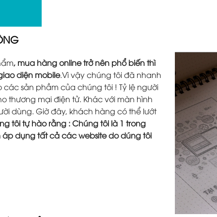
ĐỘNG
phẩm
, mua hàng online trở nên phổ biến thì
 giao diện mobile
.Vì vậy chúng tôi đã nhanh
các sản phầm của chúng tôi ! Tỷ lệ người
o thương mại điện tử. Khác với màn hình
người dùng. Giờ đây, khách hàng có thể lướt
g tôi tự hào rằng : Chúng tôi là 1 trong
m áp dụng tất cả các website do dúng tôi