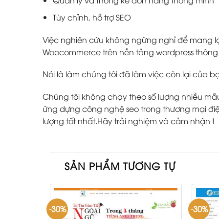
Quản lý và thống kê đơn hàng thông minh
Tùy chỉnh, hỗ trợ SEO
Việc nghiên cứu không ngừng nghỉ để mang lại
Woocommerce trên nền tảng wordpress thông m
Nói là làm chúng tôi đã làm việc còn lại của b
Chúng tôi không chạy theo số lượng nhiều mẫu w
ứng dựng công nghệ seo trong thương mại điện
lượng tốt nhất.Hãy trải nghiệm và cảm nhận !
SẢN PHẨM TƯƠNG TỰ
-30%
-30%