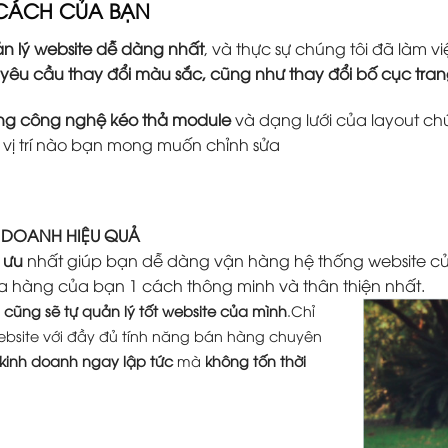
 CÁCH CỦA BẠN
n lý website dễ dàng nhất
, và thực sự chúng tôi đã làm
 yêu cầu thay đổi màu sắc, cũng như thay đổi bố cục tr
ằng công nghệ kéo thả module
và dạng lưới của layout ch
ứ vị trí nào bạn mong muốn chỉnh sửa
H DOANH HIỆU QUẢ
 ưu
nhất giúp bạn dễ dàng vận hàng hệ thống website củ
a hàng của bạn 1 cách thông minh và thân thiện nhất.
cũng sẽ tự quản lý tốt website của mình
.Chỉ
ebsite với đầy đủ tính năng bán hàng chuyên
 kinh doanh ngay lập tức
mà
không tốn thời