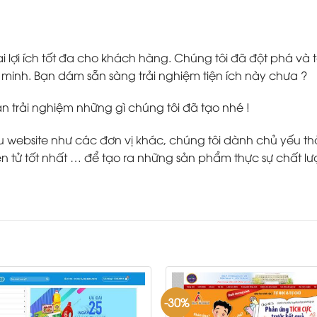
 lợi ích tốt đa cho khách hàng. Chúng tôi đã đột phá v
inh. Bạn dám sẵn sàng trải nghiệm tiện ích này chưa ?
ạn trải nghiệm những gì chúng tôi đã tạo nhé !
ebsite như các đơn vị khác, chúng tôi dành chủ yếu thời g
 tử tốt nhất … để tạo ra những sản phẩm thực sự chất lư
-30%