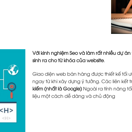
Với kinh nghiệm Seo và làm rất nhiều dự án
sinh ra cho từ khóa của website
.
Giao diện web bán hàng được thiết kế tối ưu
ngay từ khi xây dựng ý tưởng. Các liên kết 
kiếm (nhất là Google)
Ngoài ra tính năng tố
liệu một cách dễ dàng và chủ động