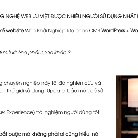
 NGHỆ WEB ƯU VIỆT ĐƯỢC NHIỀU NGƯỜI SỬ DỤNG NHẤT
 kế website
Web Khởi Nghiệp lựa chọn CMS
WordPress
+
Wo
e
mà không phải code khác ?
g chuyên nghiệp này tôi đã nghiên cứu và
ên thế giới sử dụng. Update, bảo mật, dễ sử
ser Experience) trải nghiệm người dùng tốt
tố bắt buộc mà không phải ai cũng hiểu, nó