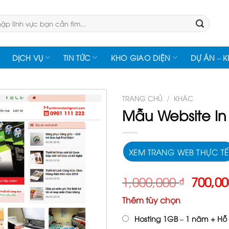
:
DỊCH VỤ
TIN TỨC
KHO GIAO DIỆN
DỰ ÁN – 
TRANG CHỦ
/
KHÁC
Mẫu Website In
XEM TRANG WEB THỰC TẾ
Giá
1,000,000
₫
700,0
gốc
Thêm tùy chọn
là:
1,000,
Hosting 1GB – 1 năm + Hỗ 