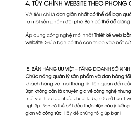
4. TÙY CHỈNH WEBSITE THEO PHONG
Với tiêu chí là
đơn giản nhất có thể để bạn quả
ra một sản phẩm đột phá.
Bạn có thể dễ dàng
Áp dụng công nghệ mới nhất
Thiết kế web b
website
. Giúp bạn có thể can thiệp vào bất c
5. BÁN HÀNG ƯU VIỆT – TĂNG DOANH SỐ KIN
Chức năng quản lý sản phẩm và đơn hàng tối
khách hàng và mọi thông tin liên quan đến cử
Bạn không cần là chuyên gia về công nghệ nhưng 
mất vài thao tác nhấp chuột là bạn đã sở hữu 1 w
nghiệp. Bạn có thể bắt đầu
thực hiện các ý tưởng
gian và công sức
. Hãy để chúng tôi giúp bạn!