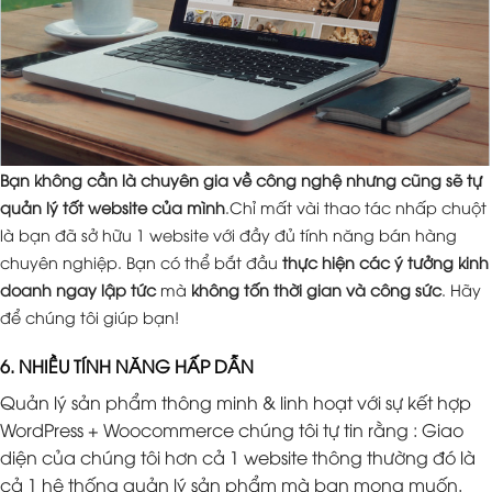
Bạn không cần là chuyên gia về công nghệ nhưng cũng sẽ tự
quản lý tốt website của mình
.Chỉ mất vài thao tác nhấp chuột
là bạn đã sở hữu 1 website với đầy đủ tính năng bán hàng
chuyên nghiệp. Bạn có thể bắt đầu
thực hiện các ý tưởng kinh
doanh ngay lập tức
mà
không tốn thời gian và công sức
. Hãy
để chúng tôi giúp bạn!
6. NHIỀU TÍNH NĂNG HẤP DẪN
Quản lý sản phẩm thông minh & linh hoạt với sự kết hợp
WordPress + Woocommerce chúng tôi tự tin rằng : Giao
diện của chúng tôi hơn cả 1 website thông thường đó là
cả 1 hệ thống quản lý sản phẩm mà bạn mong muốn.