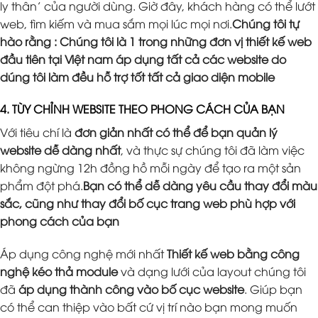
ly thân’ của người dùng. Giờ đây, khách hàng có thể lướt
web, tìm kiếm và mua sắm mọi lúc mọi nơi.
Chúng tôi tự
hào rằng : Chúng tôi là 1 trong những đơn vị thiết kế web
đầu tiên tại Việt nam áp dụng tất cả các website do
dúng tôi làm đều hỗ trợ tốt tất cả giao diện mobile
4. TÙY CHỈNH WEBSITE THEO PHONG CÁCH CỦA BẠN
Với tiêu chí là
đơn giản nhất có thể để bạn quản lý
website dễ dàng nhất
, và thực sự chúng tôi đã làm việc
không ngừng 12h đồng hồ mỗi ngày để tạo ra một sản
phẩm đột phá.
Bạn có thể dễ dàng yêu cầu thay đổi màu
sắc, cũng như thay đổi bố cục trang web phù hợp với
phong cách của bạn
Áp dụng công nghệ mới nhất
Thiết kế web bằng công
nghệ kéo thả module
và dạng lưới của layout chúng tôi
đã
áp dụng thành công vào bố cục website
. Giúp bạn
có thể can thiệp vào bất cứ vị trí nào bạn mong muốn