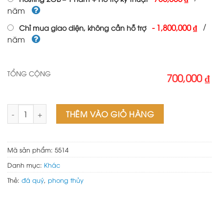
năm
/
-
1,800,000 ₫
Chỉ mua giao diện, không cần hỗ trợ
năm
TỔNG CỘNG
700,000 ₫
Web bán đá quý số lượng
THÊM VÀO GIỎ HÀNG
Mã sản phẩm:
5514
Danh mục:
Khác
Thẻ:
đá quý
,
phong thủy