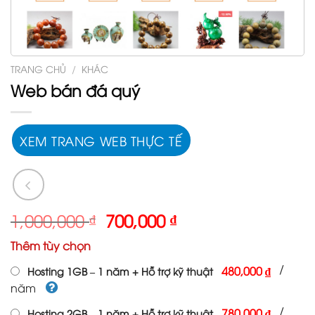
TRANG CHỦ
/
KHÁC
Web bán đá quý
XEM TRANG WEB THỰC TẾ
Giá
Giá
1,000,000
₫
700,000
₫
gốc
hiện
Thêm tùy chọn
là:
tại
1,000,000 ₫.
là:
/
480,000 ₫
Hosting 1GB – 1 năm + Hỗ trợ kỹ thuật
700,000 ₫.
năm
/
780,000 ₫
Hosting 2GB – 1 năm + Hỗ trợ kỹ thuật