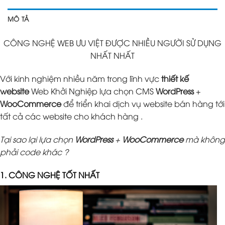
MÔ TẢ
CÔNG NGHỆ WEB ƯU VIỆT ĐƯỢC NHIỀU NGƯỜI SỬ DỤNG
NHẤT NHẤT
Với kinh nghiệm nhiều năm trong lĩnh vực
thiết kế
website
Web Khởi Nghiệp lựa chọn CMS
WordPress
+
WooCommerce
để triển khai dịch vụ website bán hàng tới
tất cả các website cho khách hàng .
Tại sao lại lựa chọn
WordPress
+
WooCommerce
mà không
phải code khác ?
1. CÔNG NGHỆ TỐT NHẤT