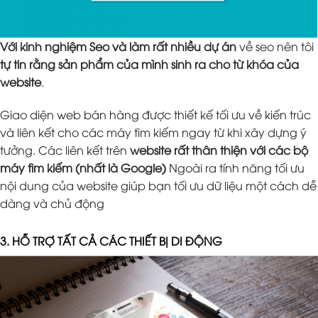
Với kinh nghiệm Seo và làm rất nhiều dự án
về seo nên tôi
tự tin rằng sản phẩm của mình sinh ra cho từ khóa của
website
.
Giao diện web bán hàng được thiết kế tối ưu về kiến trúc
và liên kết cho các máy tìm kiếm ngay từ khi xây dựng ý
tưởng. Các liên kết trên
website rất thân thiện với các bộ
máy tìm kiếm (nhất là Google)
Ngoài ra tính năng tối ưu
nội dung của website giúp bạn tối ưu dữ liệu một cách dễ
dàng và chủ động
3. HỖ TRỢ TẤT CẢ CÁC THIẾT BỊ DI ĐỘNG