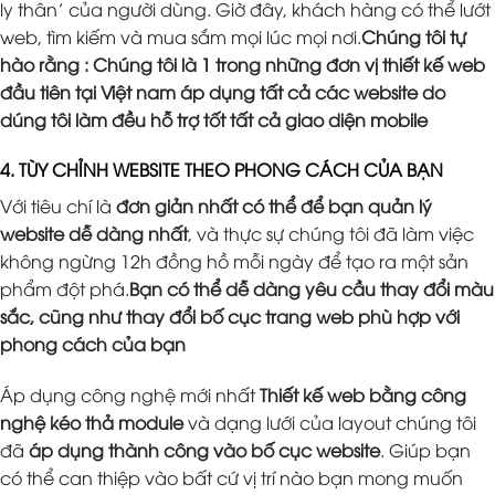
ly thân’ của người dùng. Giờ đây, khách hàng có thể lướt
web, tìm kiếm và mua sắm mọi lúc mọi nơi.
Chúng tôi tự
hào rằng : Chúng tôi là 1 trong những đơn vị thiết kế web
đầu tiên tại Việt nam áp dụng tất cả các website do
dúng tôi làm đều hỗ trợ tốt tất cả giao diện mobile
4. TÙY CHỈNH WEBSITE THEO PHONG CÁCH CỦA BẠN
Với tiêu chí là
đơn giản nhất có thể để bạn quản lý
website dễ dàng nhất
, và thực sự chúng tôi đã làm việc
không ngừng 12h đồng hồ mỗi ngày để tạo ra một sản
phẩm đột phá.
Bạn có thể dễ dàng yêu cầu thay đổi màu
sắc, cũng như thay đổi bố cục trang web phù hợp với
phong cách của bạn
Áp dụng công nghệ mới nhất
Thiết kế web bằng công
nghệ kéo thả module
và dạng lưới của layout chúng tôi
đã
áp dụng thành công vào bố cục website
. Giúp bạn
có thể can thiệp vào bất cứ vị trí nào bạn mong muốn