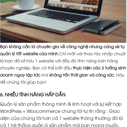
Bạn không cần là chuyên gia về công nghệ nhưng cũng sẽ tự
quản lý tốt website của mình
.Chỉ mất vài thao tác nhấp chuột
là bạn đã sở hữu 1 website với đầy đủ tính năng bán hàng
chuyên nghiệp. Bạn có thể bắt đầu
thực hiện các ý tưởng kinh
doanh ngay lập tức
mà
không tốn thời gian và công sức
. Hãy
để chúng tôi giúp bạn!
6. NHIỀU TÍNH NĂNG HẤP DẪN
Quản lý sản phẩm thông minh & linh hoạt với sự kết hợp
WordPress + Woocommerce chúng tôi tự tin rằng : Giao
diện của chúng tôi hơn cả 1 website thông thường đó là
cả 1 hệ thống quản lý sản phẩm mà bạn mong muốn.