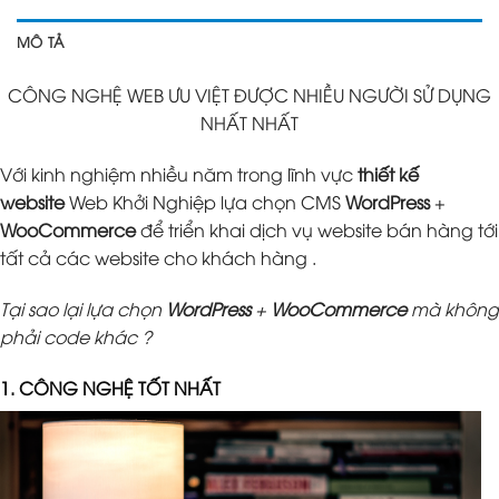
MÔ TẢ
CÔNG NGHỆ WEB ƯU VIỆT ĐƯỢC NHIỀU NGƯỜI SỬ DỤNG
NHẤT NHẤT
Với kinh nghiệm nhiều năm trong lĩnh vực
thiết kế
website
Web Khởi Nghiệp lựa chọn CMS
WordPress
+
WooCommerce
để triển khai dịch vụ website bán hàng tới
tất cả các website cho khách hàng .
Tại sao lại lựa chọn
WordPress
+
WooCommerce
mà không
phải code khác ?
1. CÔNG NGHỆ TỐT NHẤT