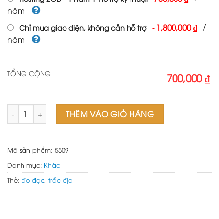
năm
/
-
1,800,000 ₫
Chỉ mua giao diện, không cần hỗ trợ
năm
TỔNG CỘNG
700,000 ₫
Web đồ trắc địa số lượng
THÊM VÀO GIỎ HÀNG
Mã sản phẩm:
5509
Danh mục:
Khác
Thẻ:
đo đạc
,
trắc địa