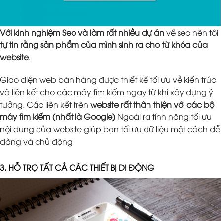
Với kinh nghiệm Seo và làm rất nhiều dự án
về seo nên tôi
tự tin rằng sản phẩm của mình sinh ra cho từ khóa của
website
.
Giao diện web bán hàng được thiết kế tối ưu về kiến trúc
và liên kết cho các máy tìm kiếm ngay từ khi xây dựng ý
tưởng. Các liên kết trên
website rất thân thiện với các bộ
máy tìm kiếm (nhất là Google)
Ngoài ra tính năng tối ưu
nội dung của website giúp bạn tối ưu dữ liệu một cách dễ
dàng và chủ động
3. HỖ TRỢ TẤT CẢ CÁC THIẾT BỊ DI ĐỘNG