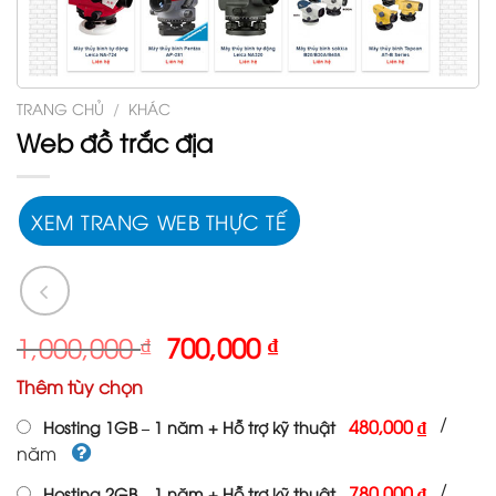
TRANG CHỦ
/
KHÁC
Web đồ trắc địa
XEM TRANG WEB THỰC TẾ
Giá
Giá
1,000,000
₫
700,000
₫
gốc
hiện
Thêm tùy chọn
là:
tại
1,000,000 ₫.
là:
/
480,000 ₫
Hosting 1GB – 1 năm + Hỗ trợ kỹ thuật
700,000 ₫.
năm
/
780,000 ₫
Hosting 2GB – 1 năm + Hỗ trợ kỹ thuật