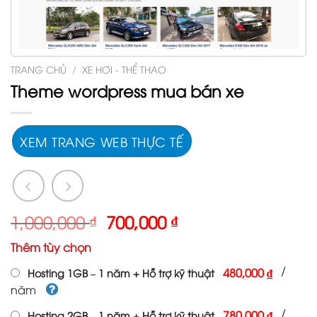
TRANG CHỦ
/
XE HƠI - THỂ THAO
Theme wordpress mua bán xe
XEM TRANG WEB THỰC TẾ
Giá
Giá
1,000,000
₫
700,000
₫
gốc
hiện
Thêm tùy chọn
là:
tại
1,000,000 ₫.
là:
/
480,000 ₫
Hosting 1GB – 1 năm + Hỗ trợ kỹ thuật
700,000 ₫.
năm
/
780,000 ₫
Hosting 2GB – 1 năm + Hỗ trợ kỹ thuật