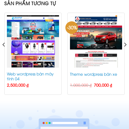
SẢN PHẨM TƯƠNG TỰ
-30%
Web wordpress bán máy
Theme wordpress bán xe
tính 04
Giá
Giá
2,500,000
₫
1,000,000
₫
700,000
₫
gốc
hiện
là:
tại
1,000,000 ₫.
là:
700,000 