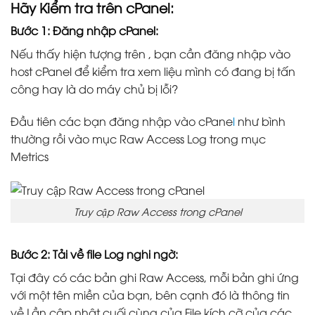
Hãy Kiểm tra trên cPanel:
Bước 1: Đăng nhập cPanel:
Nếu thấy hiện tượng trên , bạn cần đăng nhập vào
host cPanel để kiểm tra xem liệu mình có đang bị tấn
công hay là do máy chủ bị lỗi?
Đầu tiên các bạn đăng nhập vào cPane
l
như bình
thường rồi vào mục Raw Access Log trong mục
Metrics
Truy cập Raw Access trong cPanel
Bước 2: Tải về file Log nghi ngờ:
Tại đây có các bản ghi Raw Access, mỗi bản ghi ứng
với một tên miền của bạn, bên cạnh đó là thông tin
về Lần cập nhật cuối cùng của File kích cỡ của các