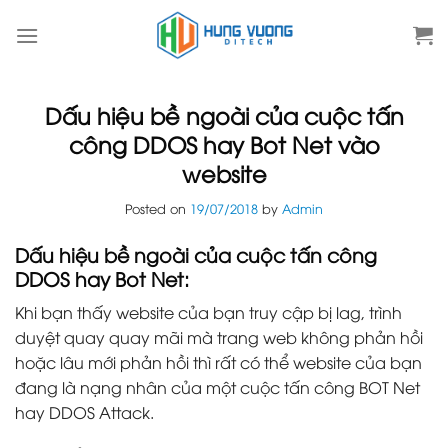
Skip
to
content
Dấu hiệu bề ngoài của cuộc tấn
công DDOS hay Bot Net vào
website
Posted on
19/07/2018
by
Admin
Dấu hiệu bề ngoài của cuộc tấn công
DDOS hay Bot Net:
Khi bạn thấy website của bạn truy cập bị lag, trình
duyệt quay quay mãi mà trang web không phản hồi
hoặc lâu mới phản hồi thì rất có thể website của bạn
đang là nạng nhân của một cuộc tấn công BOT Net
hay DDOS Attack.