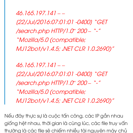
46.165.197.141 – –
[22/Jul/2016:07:01:01 -0400] “GET
/search.php HTTP/1.0″ 200 – “-”
“Mozilla/5.0 (compatible;
MJ12bot/v1.4.5;
.
NET CLR 1.0.2690)”
46.165.197.141 – –
[22/Jul/2016:07:01:01 -0400] “GET
/search.php HTTP/1.0″ 200 – “-”
“Mozilla/5.0 (compatible;
MJ12bot/v1.4.5;
.
NET CLR 1.0.2690)”
Nếu đây thực sự là cuộc tấn công, các IP gần nhau
giống hệt nhau, thời gian là cùng lúc, các file truy vấn
thường là các file sẽ chiếm nhiều tài nguyên máy chủ