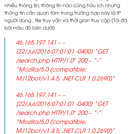
nhiều thông tin, thông tin nào cũng hữu ích nhưng
thông tin cần quan tâm trong trường hợp này là IP
người dùng , file truy vấn và thời gian truy cập (Tôi đã
bôi màu đỏ bên dưới)
46.165.197.141 – –
[22/Jul/2016:07:01:01 -0400] “GET
/search.php HTTP/1.0″ 200 – “-”
“Mozilla/5.0 (compatible;
MJ12bot/v1.4.5;
.
NET CLR 1.0.2690)”
46.165.197.141 – –
[22/Jul/2016:07:01:01 -0400] “GET
/search.php HTTP/1.0″ 200 – “-”
“Mozilla/5.0 (compatible;
MJ12bot/v1.4.5;
.
NET CLR 1.0.2690)”