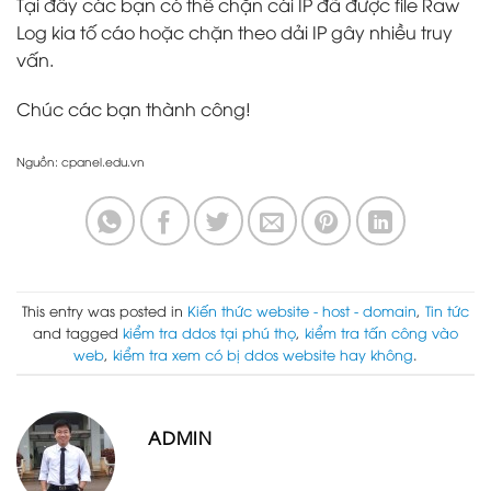
Tại đây các bạn có thể chặn cái IP đã được file Raw
Log kia tố cáo hoặc chặn theo dải IP gây nhiều truy
vấn.
Chúc các bạn thành công!
Nguồn: cpanel.edu.vn
This entry was posted in
Kiến thức website - host - domain
,
Tin tức
and tagged
kiểm tra ddos tại phú thọ
,
kiểm tra tấn công vào
web
,
kiểm tra xem có bị ddos website hay không
.
ADMIN