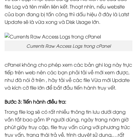
file Log và tên miền liên kết. Thoạt nhìn, nếu website
của bạn đang bị tấn công thì dấu hiệu ở đây là Latst
Update sẽ là vừa xong và Disk Usage lớn.
Currents Raw Access Logs trong cPanel
cPanel không cho phép xem các bản ghi log này trực
tiếp trên web nên các bạn phải tải về mới xem được,
như đã nói ở trên , hãy tải về các file Vừa mới Update
và kích cỡ file lớn để bắt đầu tiến hành truy vết.
Bước 3: Tiến hành điều tra:
Trong file log sẽ có rất nhiều thông tin lưu dưới dạng
vắn tắt bao gồm IP người dùng, ngày trang năm giờ
phút giây truy cập, file truy vấn cùng với phương trức
truy vấn, trang thái trả về, trình duyệt sử dụng,…rất