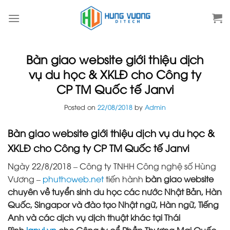
Skip
to
content
Bàn giao website giới thiệu dịch
vụ du học & XKLĐ cho Công ty
CP TM Quốc tế Janvi
Posted on
22/08/2018
by
Admin
Bàn giao website giới thiệu dịch vụ du học &
XKLĐ cho Công ty CP TM Quốc tế Janvi
Ngày 22/8/2018 – Công ty TNHH Công nghệ số Hùng
Vương –
phuthoweb.net
tiến hành
bàn giao website
chuyên về tuyển sinh du học các nước Nhật Bản, Hàn
Quốc, Singapor và đào tạo Nhật ngữ, Hàn ngữ, Tiếng
Anh và các dịch vụ dịch thuật khác tại Thái