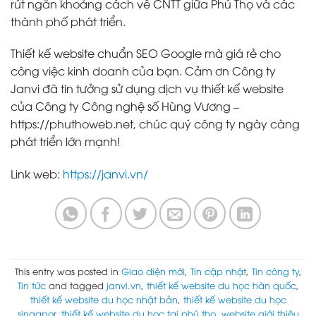
rút ngắn khoảng cách về CNTT giữa Phú Thọ và các
thành phố phát triển.
Thiết kế website chuẩn SEO Google mà giá rẻ cho
công việc kinh doanh của bạn. Cảm ơn Công ty
Janvi đã tin tưởng sử dụng dịch vụ thiết kế website
của Công ty Công nghệ số Hùng Vương –
https://phuthoweb.net, chúc quý công ty ngày càng
phát triển lớn mạnh!
Link web:
https://janvi.vn/
This entry was posted in
Giao diện mới
,
Tin cập nhật
,
Tin công ty
,
Tin tức
and tagged
janvi.vn
,
thiết kế website du học hàn quốc
,
thiết kế website du học nhật bản
,
thiết kế website du học
singapor
,
thiết kế website du học tại phú thọ
,
website giới thiệu