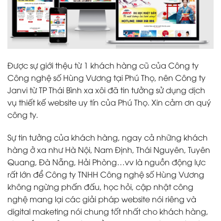
Được sự giới thệu từ 1 khách hàng cũ của Công ty
Công nghệ số Hùng Vương tại Phú Thọ, nên Công ty
Janvi từ TP Thái Bình xa xôi đã tin tưởng sử dụng dịch
vụ thiết kế website uy tín của Phú Thọ. Xin cảm ơn quý
công ty.
Sự tin tưởng của khách hàng, ngay cả những khách
hàng ở xa như Hà Nội, Nam Định, Thái Nguyên, Tuyên
Quang, Đà Nẵng, Hải Phòng…vv là nguồn động lực
rất lớn để Công ty TNHH Công nghệ số Hùng Vương
không ngừng phấn đấu, học hỏi, cập nhật công
nghệ mang lại các giải pháp website nói riêng và
digital maketing nói chung tốt nhất cho khách hàng,