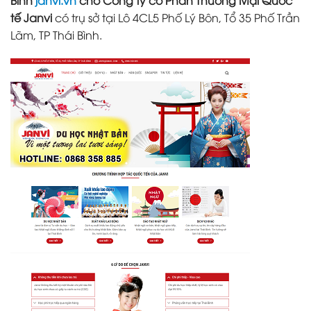
Bình
janvi.vn
cho Công ty cổ Phần Thương Mại Quốc
tế Janvi
có trụ sở tại Lô 4CL5 Phố Lý Bôn, Tổ 35 Phố Trần
Lãm, TP Thái Bình.