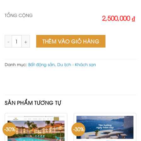
TỔNG CỘNG
2,500,000 ₫
Web bất động sản số lượng
THÊM VÀO GIỎ HÀNG
Danh mục:
Bất động sản
,
Du lịch - Khách sạn
SẢN PHẨM TƯƠNG TỰ
-30%
-30%