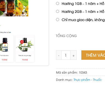
1,000,
Hosting 1GB – 1 năm + Hỗ 
Hosting 2GB – 1 năm + Hỗ 
Chỉ mua giao diện, không
TỔNG CỘNG
Theme wordpress thực phẩm 
THÊM VÀ
Mã sản phẩm:
10343
Danh mục:
Thực phẩm - Thuốc