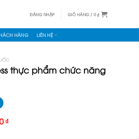
ĐĂNG NHẬP
GIỎ HÀNG /
0
₫
KHÁCH HÀNG
LIÊN HỆ
HUỐC
ss thực phẩm chức năng
Giá
00
₫
hiện
tại