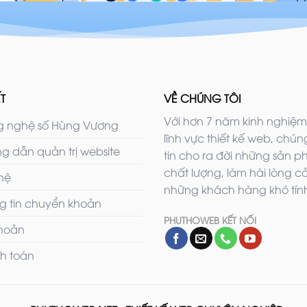
T
VỀ CHÚNG TÔI
Với hơn 7 năm kinh nghiệm
 nghệ số Hùng Vương
lĩnh vực thiết kế web, chúng
g dẫn quản trị website
tin cho ra đời những sản 
chất lượng, làm hài lòng c
 hệ
những khách hàng khó tính
g tin chuyển khoản
PHUTHOWEB KẾT NỐI
khoản
h toán