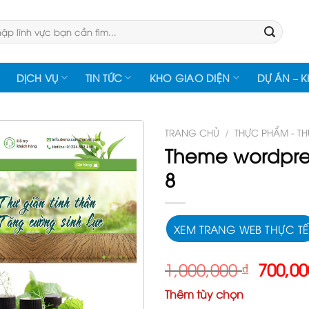
:
DỊCH VỤ
TIN TỨC
KHO GIAO DIỆN
DỰ ÁN – 
TRANG CHỦ
/
THỰC PHẨM - T
Theme wordpre
8
XEM TRANG WEB THỰC TẾ
Giá
1,000,000
₫
700,0
gốc
Thêm tùy chọn
là: