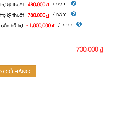
000 ₫.
là:
/ năm
480,000 ₫
trợ kỹ thuật
700,000 ₫.
/ năm
780,000 ₫
trợ kỹ thuật
/ năm
-
1,800,000 ₫
 cần hỗ trợ
700,000 ₫
chức năng 8 số lượng
O GIỎ HÀNG