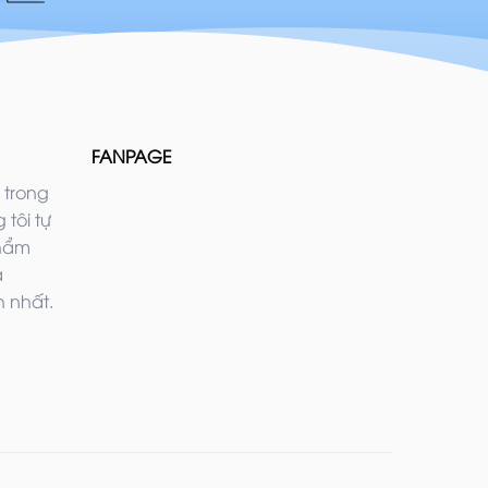
FANPAGE
 trong
 tôi tự
phẩm
ả
 nhất.