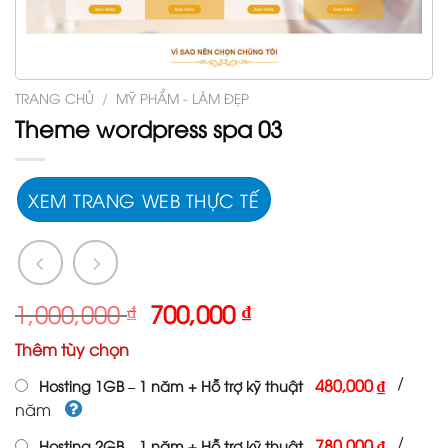
TRANG CHỦ
/
MỸ PHẨM - LÀM ĐẸP
Theme wordpress spa 03
XEM TRANG WEB THỰC TẾ
Giá
Giá
1,000,000
₫
700,000
₫
gốc
hiện
Thêm tùy chọn
là:
tại
1,000,000 ₫.
là:
/
480,000 ₫
Hosting 1GB – 1 năm + Hỗ trợ kỹ thuật
700,000 ₫.
năm
/
780,000 ₫
Hosting 2GB – 1 năm + Hỗ trợ kỹ thuật