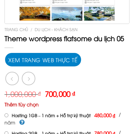
TRANG CHỦ
/
DU LỊCH - KHÁCH SẠN
Theme wordpress flatsome du lịch 05
XEM TRANG WEB THỰC TẾ
Giá
Giá
1,000,000
₫
700,000
₫
gốc
hiện
Thêm tùy chọn
là:
tại
1,000,000 ₫.
là:
/
480,000 ₫
Hosting 1GB – 1 năm + Hỗ trợ kỹ thuật
700,000 ₫.
năm
/
780,000 ₫
Hosting 2GB – 1 năm + Hỗ trợ kỹ thuật