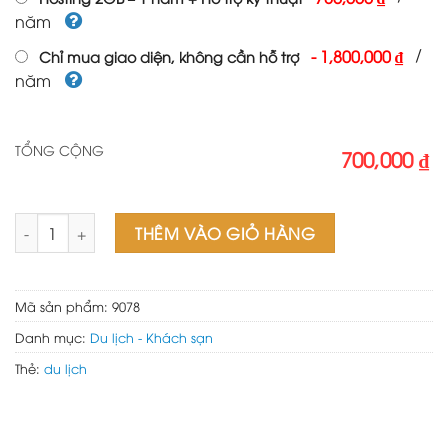
năm
/
-
1,800,000 ₫
Chỉ mua giao diện, không cần hỗ trợ
năm
TỔNG CỘNG
700,000 ₫
Theme wordpress flatsome du lịch 05 số lượng
THÊM VÀO GIỎ HÀNG
Mã sản phẩm:
9078
Danh mục:
Du lịch - Khách sạn
Thẻ:
du lịch