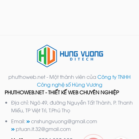
phuthoweb.net - Một thành viên của
Công ty TNHH
Công nghệ số Hùng Vương
PHUTHOWEB.NET - THIẾT KẾ WEB CHUYÊN NGHIỆP
Địa chỉ: Ngõ 49, đường Nguyễn Tất Thành, P. Thanh
Miếu, TP Việt Trì, T.Phú Thọ
Email:
cnshungvuong@gmail.com
ptuan.it.32@gmail.com