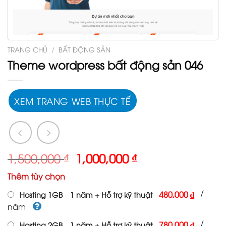
TRANG CHỦ
/
BẤT ĐỘNG SẢN
Theme wordpress bất động sản 046
XEM TRANG WEB THỰC TẾ
Giá
Giá
1,500,000
₫
1,000,000
₫
gốc
hiện
Thêm tùy chọn
là:
tại
1,500,000 ₫.
là:
/
480,000 ₫
Hosting 1GB – 1 năm + Hỗ trợ kỹ thuật
1,000,000 ₫.
năm
/
780,000 ₫
Hosting 2GB – 1 năm + Hỗ trợ kỹ thuật