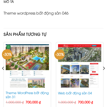
MÔ TẢ
Theme wordpress bất động sản 046
SẢN PHẨM TƯƠNG TỰ
-30%
-30%
Theme WordPress bất động
Web bất động sản 04
sản 31
Giá
Giá
Giá
Giá
1,000,000
₫
700,000
₫
1,000,000
₫
700,000
₫
gốc
hiện
gốc
hiện